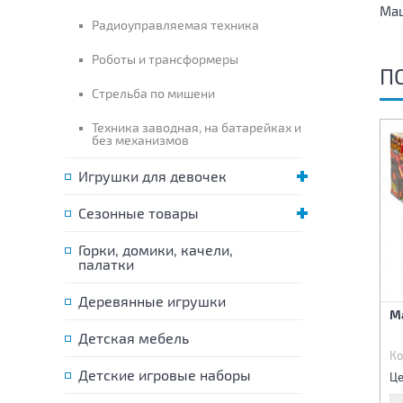
Маш
Радиоуправляемая техника
Роботы и трансформеры
П
Стрельба по мишени
Техника заводная, на батарейках и
без механизмов
Игрушки для девочек
Сезонные товары
Горки, домики, качели,
палатки
Деревянные игрушки
Машина инерционная
Машина инерционная
М
Джип 1:18
Джип 1:18
Детская мебель
Код:
84459
Код:
84460
Ко
945 р.
945 р.
Детские игровые наборы
Цена:
Цена:
Це