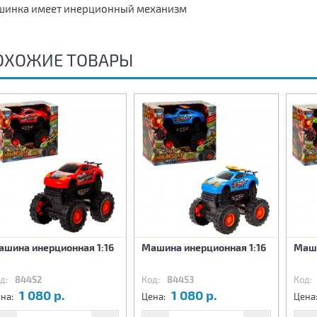
инка имеет инерционный механизм
ОХОЖИЕ ТОВАРЫ
ашина инерционная 1:16
Машина инерционная 1:16
Маши
д:
84452
Код:
84453
Код:
1 080 р.
1 080 р.
на:
Цена:
Цена