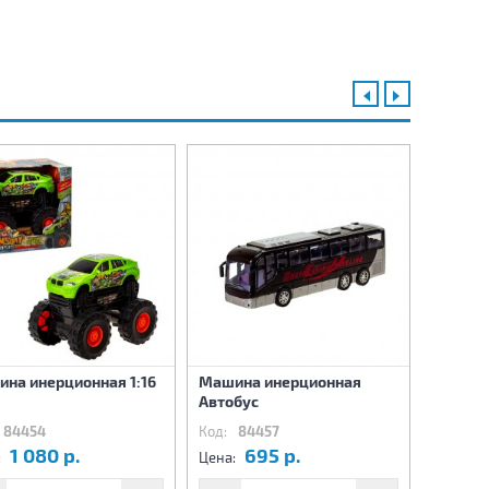
на инерционная 1:16
Машина инерционная
Машина
Автобус
Джип 1
84454
Код:
84457
Код:
8
1 080 р.
695 р.
9
:
Цена:
Цена: