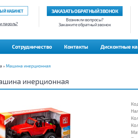
ЗАКАЗАТЬ ОБРАТНЫЙ ЗВОНОК
ЫЙ КАБИНЕТ
Возникли вопросы?
и пароль?
Закажите обратный звонок
Сотрудничество
Контакты
Дисконтные к
а
Машина инерционная
»
ашина инерционная
Код
На
Кол
Кол
Ма