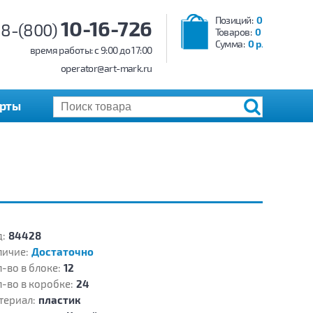
Позиций:
0
10-16-726
8-(800)
Товаров:
0
Сумма:
0 р.
время работы: c 9:00 до 17:00
operator@art-mark.ru
арты
:
84428
личие:
Достаточно
-во в блоке:
12
-во в коробке:
24
териал:
пластик