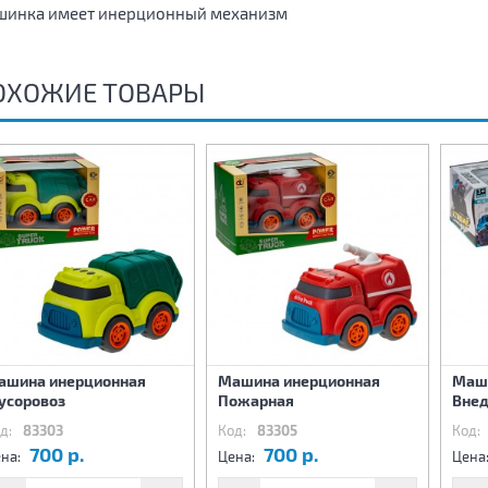
инка имеет инерционный механизм
ОХОЖИЕ ТОВАРЫ
ашина инерционная
Машина инерционная
Маш
усоровоз
Пожарная
Вне
д:
83303
Код:
83305
Код:
700 р.
700 р.
на:
Цена:
Цена