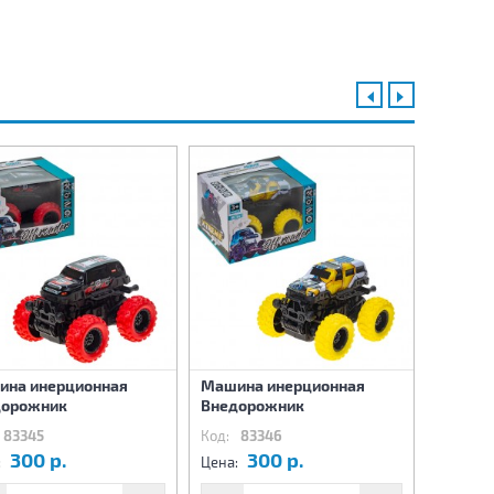
ина инерционная
Машина инерционная
Машина
дорожник
Внедорожник
инерци
83345
Код:
83346
Код:
8
300 р.
300 р.
7
:
Цена:
Цена: