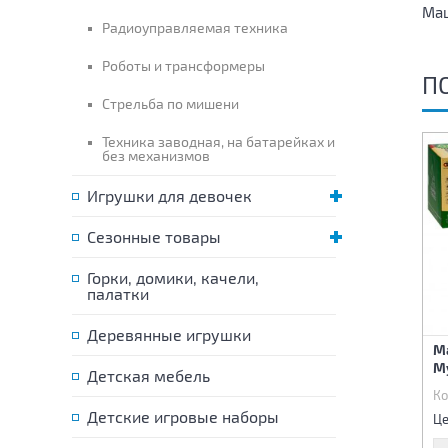
Маш
Радиоуправляемая техника
Роботы и трансформеры
П
Стрельба по мишени
Техника заводная, на батарейках и
без механизмов
Игрушки для девочек
Сезонные товары
Горки, домики, качели,
палатки
Деревянные игрушки
Машина металлическая
Машина металлическая
М
инерционная
инерционная
М
Детская мебель
Код:
83348
Код:
83349
Ко
70 р.
70 р.
Детские игровые наборы
Цена:
Цена:
Це