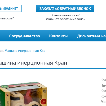
ЗАКАЗАТЬ ОБРАТНЫЙ ЗВОНОК
ЫЙ КАБИНЕТ
Возникли вопросы?
и пароль?
Закажите обратный звонок
Сотрудничество
Контакты
Дисконтные к
а
Машина инерционная Кран
»
ашина инерционная Кран
Код
На
Кол
Кол
Ма