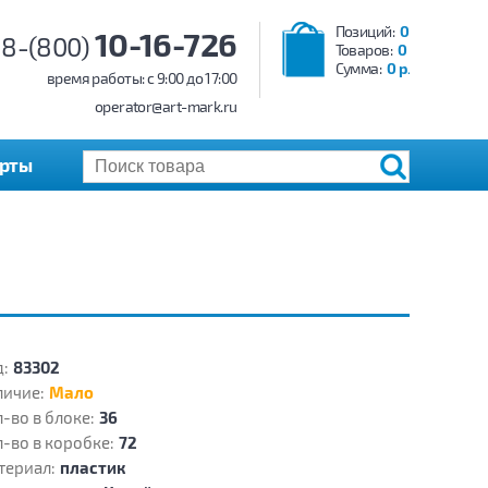
Позиций:
0
10-16-726
8-(800)
Товаров:
0
Сумма:
0 р.
время работы: c 9:00 до 17:00
operator@art-mark.ru
арты
:
83302
личие:
Мало
-во в блоке:
36
-во в коробке:
72
териал:
пластик