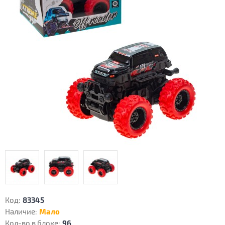
Код:
83345
Наличие:
Мало
Кол-во в блоке:
96