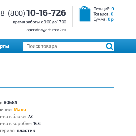
Позиций:
0
10-16-726
8-(800)
Товаров:
0
Сумма:
0 р.
время работы: c 9:00 до 17:00
operator@art-mark.ru
арты
:
80684
личие:
Мало
-во в блоке:
72
-во в коробке:
144
териал:
пластик