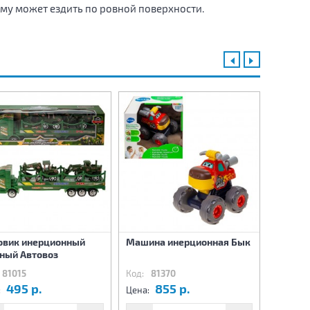
у может ездить по ровной поверхности.
овик инерционный
Машина инерционная Бык
Машина
ный Автовоз
Леопар
81015
Код:
81370
Код:
81
495 р.
855 р.
8
:
Цена:
Цена: