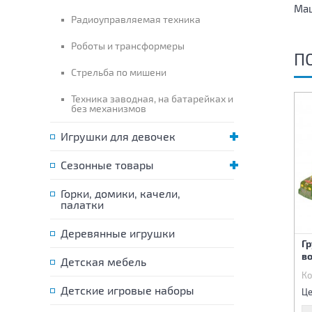
Маш
Радиоуправляемая техника
Роботы и трансформеры
П
Стрельба по мишени
Техника заводная, на батарейках и
без механизмов
Игрушки для девочек
Сезонные товары
Горки, домики, качели,
палатки
Деревянные игрушки
Машина инерционная
Машина инерционная
Г
Леопард
Крокодильчик
в
Детская мебель
Код:
81371
Код:
81372
Ко
855 р.
855 р.
Детские игровые наборы
Цена:
Цена:
Це