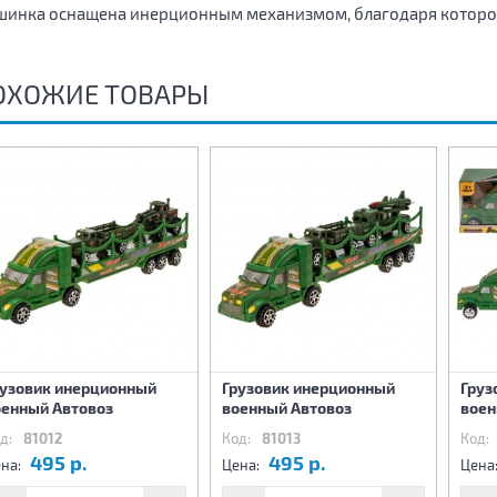
инка оснащена инерционным механизмом, благодаря котором
ОХОЖИЕ ТОВАРЫ
рузовик инерционный
Грузовик инерционный
Груз
оенный Автовоз
военный Автовоз
воен
д:
81012
Код:
81013
Код:
495 р.
495 р.
на:
Цена:
Цена