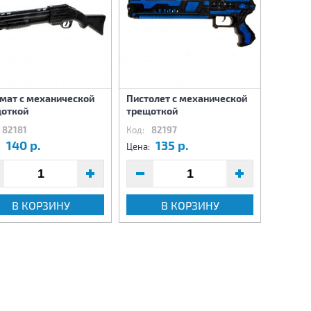
мат с механической
Пистолет с механической
Автома
откой
трещоткой
трещот
82181
Код:
82197
Код:
8
140 р.
135 р.
1
:
Цена:
Цена:
В КОРЗИНУ
В КОРЗИНУ