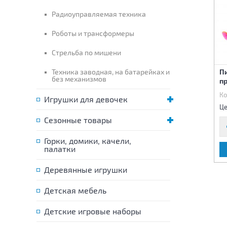
Радиоуправляемая техника
Роботы и трансформеры
Стрельба по мишени
Автомат с механической
Техника заводная, на батарейках и
Пистолет-трещётка
Пи
без механизмов
трещоткой
механический 22 см,
п
Код:
82199
Код:
84165
Ко
Игрушки для девочек
110 р.
105 р.
Цена:
Цена:
Це
Сезонные товары
Горки, домики, качели,
палатки
В КОРЗИНУ
В КОРЗИНУ
Деревянные игрушки
Детская мебель
Детские игровые наборы