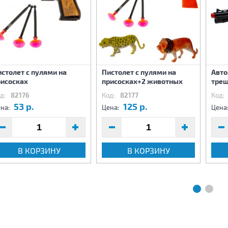
столет с пулями на
Пистолет с пулями на
Авто
рисосках
присосках+2 животных
трещ
д:
82176
Код:
82177
Код:
53 р.
125 р.
на:
Цена:
Цена
В КОРЗИНУ
В КОРЗИНУ