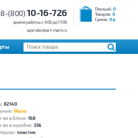
Позиций:
0
10-16-726
8-(800)
Товаров:
0
Сумма:
0 р.
время работы: c 9:00 до 17:00
operator@art-mark.ru
арты
:
82140
личие:
Мало
-во в блоке:
168
-во в коробке:
336
териал:
пластик