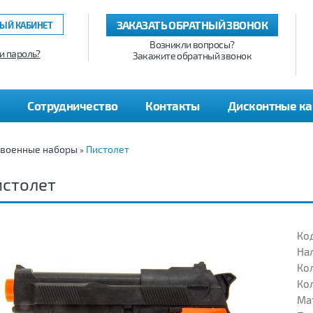
ЗАКАЗАТЬ ОБРАТНЫЙ ЗВОНОК
ЫЙ КАБИНЕТ
Возникли вопросы?
и пароль?
Закажите обратный звонок
Сотрудничество
Контакты
Дисконтные к
 военные наборы
Пистолет
»
истолет
Код
На
Кол
Кол
Ма