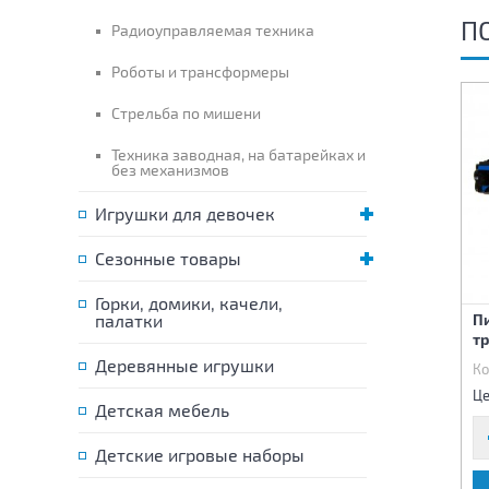
П
Радиоуправляемая техника
Роботы и трансформеры
Стрельба по мишени
Техника заводная, на батарейках и
без механизмов
Игрушки для девочек
Сезонные товары
Горки, домики, качели,
Автомат со световыми и
палатки
Пистолет с мягкими
П
звуковыми эффектами
пулями 6 шт
т
Деревянные игрушки
Код:
84316
Код:
84489
Ко
645 р.
645 р.
Цена:
Цена:
Це
Детская мебель
Детские игровые наборы
В КОРЗИНУ
В КОРЗИНУ