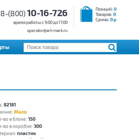
Позиций:
0
10-16-726
8-(800)
Товаров:
0
Сумма:
0 р.
время работы: c 9:00 до 17:00
operator@art-mark.ru
арты
:
82181
личие:
Мало
-во в блоке:
150
-во в коробке:
300
териал:
пластик