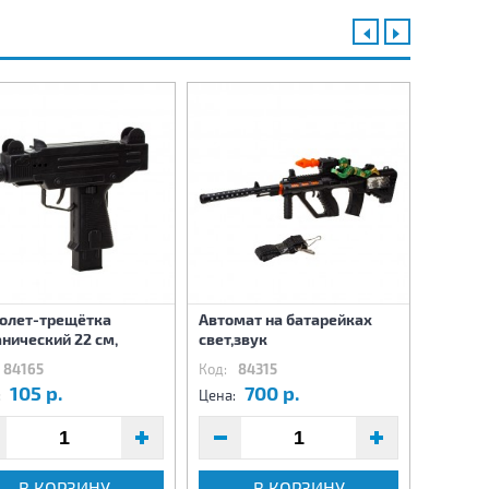
олет-трещётка
Автомат на батарейках
Автома
нический 22 см,
свет,звук
звуков
84165
Код:
84315
Код:
84
105 р.
700 р.
6
:
Цена:
Цена:
В КОРЗИНУ
В КОРЗИНУ