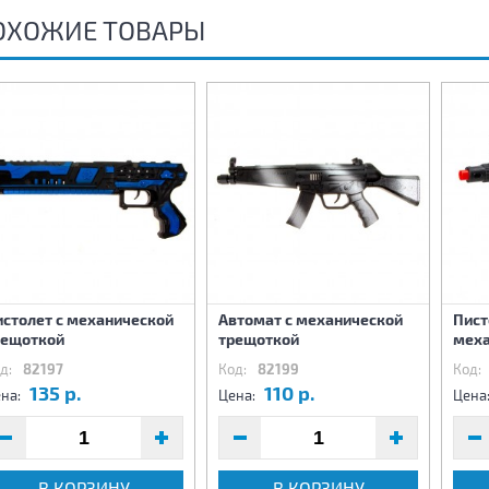
ОХОЖИЕ ТОВАРЫ
истолет с механической
Автомат с механической
Пист
рещоткой
трещоткой
меха
д:
82197
Код:
82199
Код:
135 р.
110 р.
на:
Цена:
Цена
В КОРЗИНУ
В КОРЗИНУ