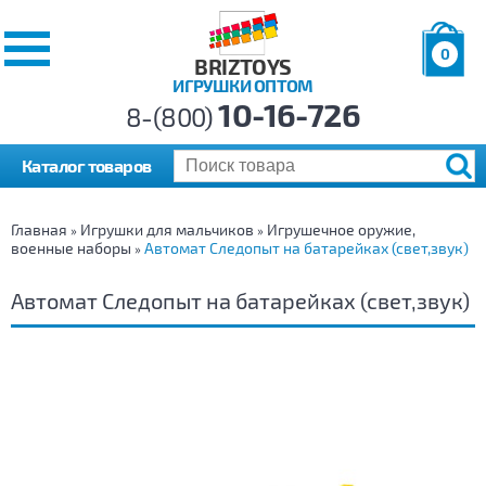
0
BRIZTOYS
ИГРУШКИ ОПТОМ
Позиций:
10-16-726
Товаров:
8-(800)
Сумма:
0
р.
Каталог товаров
Главная
Игрушки для мальчиков
Игрушечное оружие,
»
»
военные наборы
Автомат Следопыт на батарейках (свет,звук)
»
Автомат Следопыт на батарейках (свет,звук)