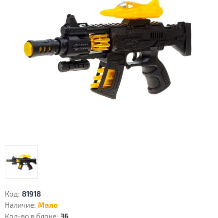
Код:
81918
Наличие:
Мало
Кол-во в блоке:
36