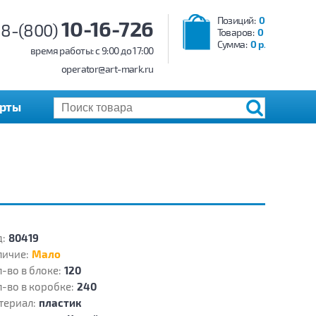
Позиций:
0
10-16-726
8-(800)
Товаров:
0
Сумма:
0 р.
время работы: c 9:00 до 17:00
operator@art-mark.ru
арты
:
80419
личие:
Мало
-во в блоке:
120
-во в коробке:
240
териал:
пластик