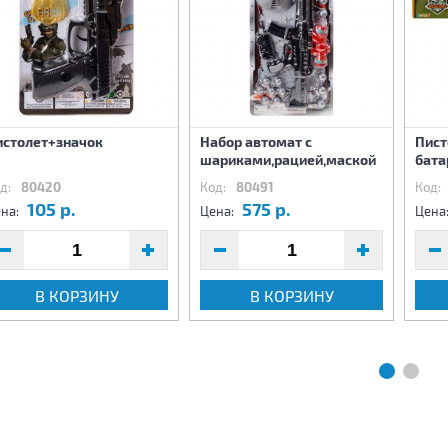
истолет+значок
Набор автомат с
Пист
шариками,рацией,маской
бата
д:
80420
Код:
80491
Код:
105 р.
575 р.
на:
Цена:
Цена
В КОРЗИНУ
В КОРЗИНУ