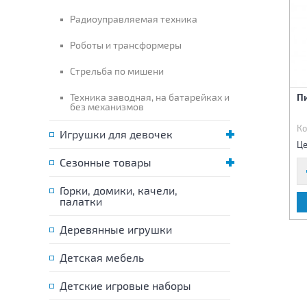
Радиоуправляемая техника
Роботы и трансформеры
Стрельба по мишени
Пистолет металлический
Техника заводная, на батарейках и
Пистолет металлический
П
без механизмов
Код:
81002
Код:
81003
Ко
Игрушки для девочек
1 360 р.
825 р.
Цена:
Цена:
Це
Сезонные товары
Горки, домики, качели,
палатки
В КОРЗИНУ
В КОРЗИНУ
Деревянные игрушки
Детская мебель
Детские игровые наборы