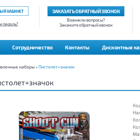
ЗАКАЗАТЬ ОБРАТНЫЙ ЗВОНОК
ЫЙ КАБИНЕТ
Возникли вопросы?
и пароль?
Закажите обратный звонок
Сотрудничество
Контакты
Дисконтные к
 военные наборы
Пистолет+значок
»
истолет+значок
Код
На
Кол
Кол
Ма