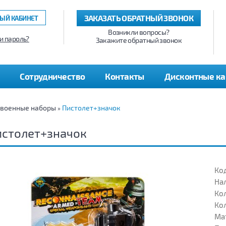
ЗАКАЗАТЬ ОБРАТНЫЙ ЗВОНОК
ЫЙ КАБИНЕТ
Возникли вопросы?
и пароль?
Закажите обратный звонок
Сотрудничество
Контакты
Дисконтные к
 военные наборы
Пистолет+значок
»
истолет+значок
Код
На
Кол
Кол
Ма