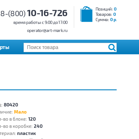
Позиций:
0
10-16-726
8-(800)
Товаров:
0
Сумма:
0 р.
время работы: c 9:00 до 17:00
operator@art-mark.ru
арты
:
80420
личие:
Мало
-во в блоке:
120
-во в коробке:
240
териал:
пластик