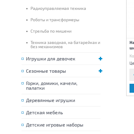
Радиоуправляемая техника
Роботы и трансформеры
Стрельба по мишени
Пистолет металлический
Техника заводная, на батарейках и
Пистолет металлический
На
без механизмов
ш
Код:
81003
Код:
81004
Ко
Игрушки для девочек
825 р.
855 р.
Цена:
Цена:
Це
Сезонные товары
Горки, домики, качели,
палатки
В КОРЗИНУ
В КОРЗИНУ
Деревянные игрушки
Детская мебель
Детские игровые наборы