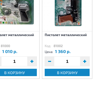
олет металлический
Пистолет металлический
Пистол
81000
Код:
81002
Код:
81
1 010 р.
1 360 р.
8
:
Цена:
Цена:
В КОРЗИНУ
В КОРЗИНУ