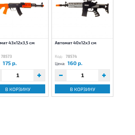
мат 43х12х3,5 см
Автомат 40х12х3 см
Автома
(свет,з
78573
Код:
78574
Код:
79
175 р.
160 р.
5
:
Цена:
Цена:
В КОРЗИНУ
В КОРЗИНУ