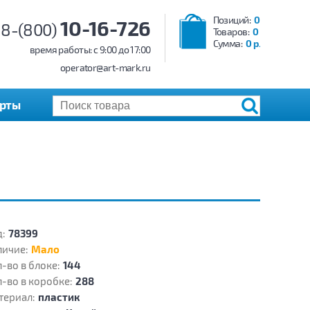
Позиций:
0
10-16-726
8-(800)
Товаров:
0
Сумма:
0 р.
время работы: c 9:00 до 17:00
operator@art-mark.ru
арты
:
78399
личие:
Мало
-во в блоке:
144
-во в коробке:
288
териал:
пластик