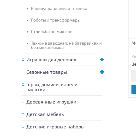
Радиоуправляемая техника
Роботы и трансформеры
Стрельба по мишени
Автомат на батарейках
Техника заводная, на батарейках и
Пистолет+значок
Ме
без механизмов
(свет,звук,вибро)
Код:
79691
Код:
80419
Ко
Игрушки для девочек
500 р.
115 р.
Цена:
Цена:
Це
Сезонные товары
Горки, домики, качели,
палатки
В КОРЗИНУ
В КОРЗИНУ
Деревянные игрушки
Детская мебель
Детские игровые наборы