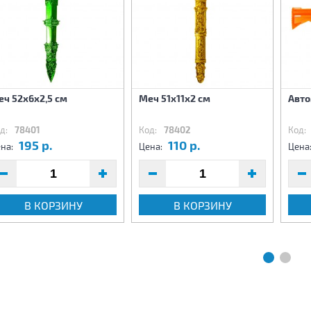
ч 52х6х2,5 см
Меч 51х11х2 см
Авто
д:
78401
Код:
78402
Код:
195 р.
110 р.
на:
Цена:
Цена
В КОРЗИНУ
В КОРЗИНУ