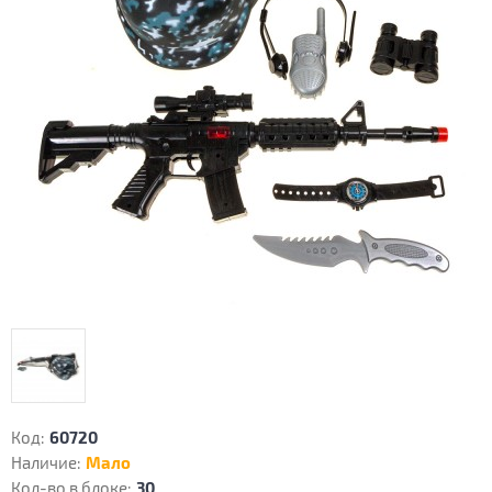
Код:
60720
Наличие:
Мало
Кол-во в блоке:
30