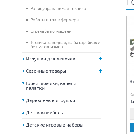
П
Радиоуправляемая техника
Роботы и трансформеры
Стрельба по мишени
Техника заводная, на батарейках и
без механизмов
Игрушки для девочек
Сезонные товары
Пистолет
Меч Черепа
На
Горки, домики, качели,
палатки
Код:
62119
Код:
62176
Ко
Деревянные игрушки
88 р.
120 р.
Цена:
Цена:
Це
Детская мебель
Детские игровые наборы
В КОРЗИНУ
В КОРЗИНУ