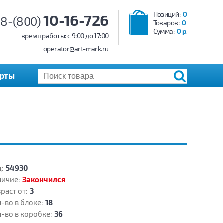
Позиций:
0
10-16-726
8-(800)
Товаров:
0
Сумма:
0 р.
время работы: c 9:00 до 17:00
operator@art-mark.ru
арты
:
54930
личие:
Закончился
раст от:
3
-во в блоке:
18
-во в коробке:
36