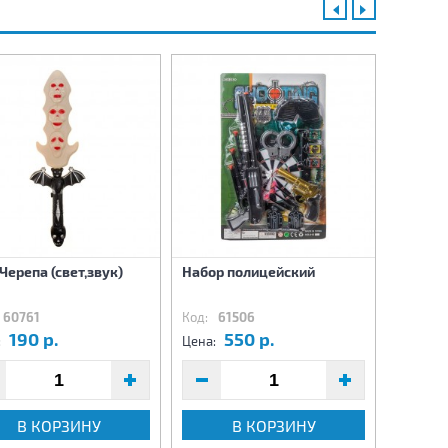
Черепа (свет,звук)
Набор полицейский
Пистол
60761
Код:
61506
Код:
62
190 р.
550 р.
8
:
Цена:
Цена:
В КОРЗИНУ
В КОРЗИНУ