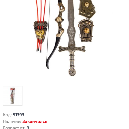
Код:
51393
Наличие:
Закончился
Возраст от:
3