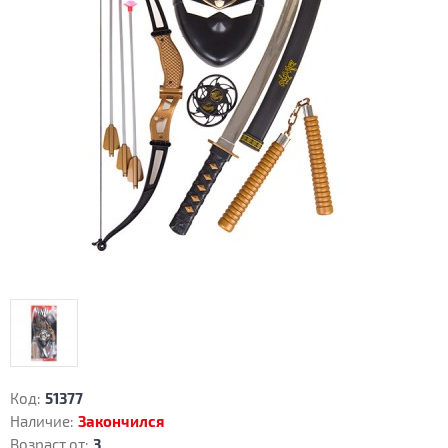
Код:
51377
Наличие:
Закончился
Возраст от:
3