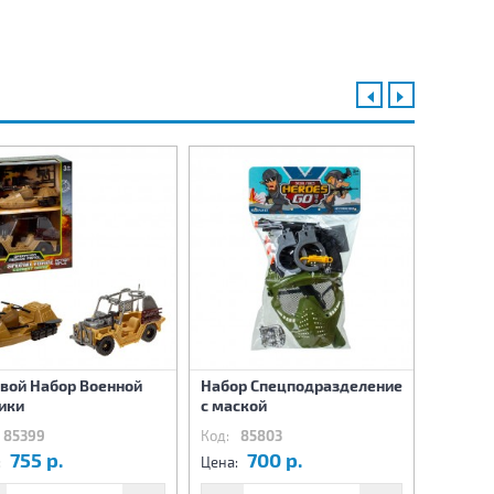
вой Набор Военной
Набор Спецподразделение
Военны
ики
с маской
85399
Код:
85803
Код:
8
755 р.
700 р.
1
:
Цена:
Цена: