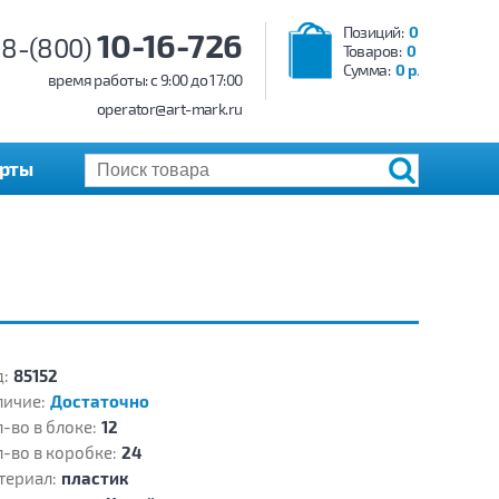
Позиций:
0
10-16-726
8-(800)
Товаров:
0
Сумма:
0 р.
время работы: c 9:00 до 17:00
operator@art-mark.ru
арты
:
85152
личие:
Достаточно
-во в блоке:
12
-во в коробке:
24
териал:
пластик