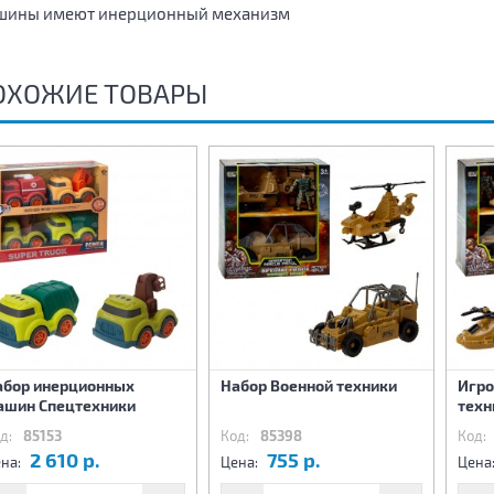
шины имеют инерционный механизм
ОХОЖИЕ ТОВАРЫ
абор инерционных
Набор Военной техники
Игро
ашин Спецтехники
техн
д:
85153
Код:
85398
Код:
2 610 р.
755 р.
на:
Цена:
Цена