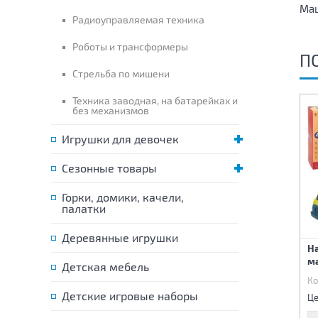
Ма
Радиоуправляемая техника
Роботы и трансформеры
П
Стрельба по мишени
Техника заводная, на батарейках и
без механизмов
Игрушки для девочек
Сезонные товары
Горки, домики, качели,
палатки
Деревянные игрушки
Военный набор
Военный набор
Н
м
Детская мебель
Код:
85804
Код:
85805
Ко
1 090 р.
995 р.
Детские игровые наборы
Цена:
Цена:
Це