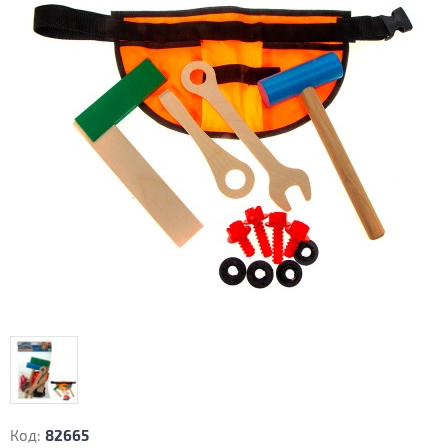
Код:
82665