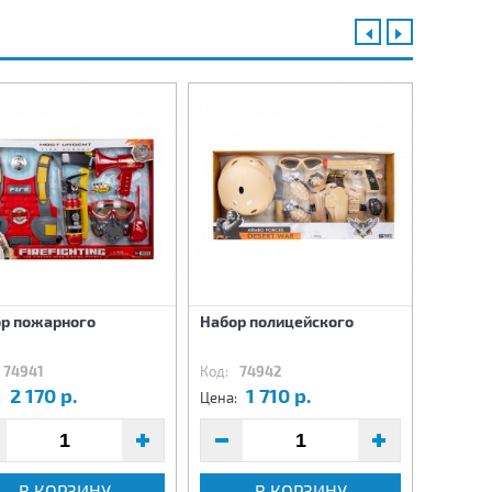
Грузов
р пожарного
Набор полицейского
металл
машин
74941
Код:
74942
Код:
74
2 170 р.
1 710 р.
2
:
Цена:
Цена:
В КОРЗИНУ
В КОРЗИНУ