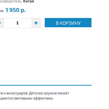
оизводитель:
Китай
1 950 р.
на:
В КОРЗИНУ
та и аксессуаров. Детское оружие может
ждаются световыми эффектами.