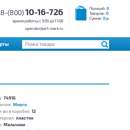
Позиций:
0
10-16-726
8-(800)
Товаров:
0
Сумма:
0 р.
время работы: c 9:00 до 17:00
operator@art-mark.ru
арты
:
74916
личие:
Много
-во в коробке:
12
териал:
пластик
:
Мальчики