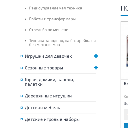
П
Радиоуправляемая техника
Роботы и трансформеры
Стрельба по мишени
Техника заводная, на батарейках и
без механизмов
Игрушки для девочек
Сезонные товары
Горки, домики, качели,
Грузовик с набором
палатки
Военный набор
Н
металлических военных
машин 6шт
Деревянные игрушки
Код:
74975
Код:
75416
Ко
2 160 р.
910 р.
Цена:
Цена:
Це
Детская мебель
Детские игровые наборы
В КОРЗИНУ
В КОРЗИНУ