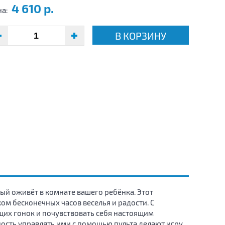
4 610 р.
на:
В КОРЗИНУ
ый оживёт в комнате вашего ребёнка. Этот
ом бесконечных часов веселья и радости. С
щих гонок и почувствовать себя настоящим
ость управлять ими с помощью пульта делают игру