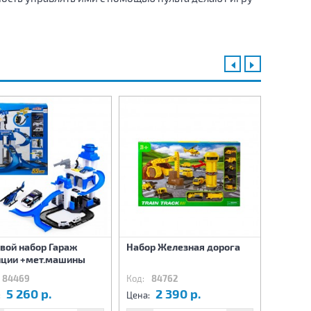
вой набор Гараж
Набор Железная дорога
Автотре
ции +мет.машины
управл
84469
Код:
84762
Код:
84
5 260 р.
2 390 р.
3
:
Цена:
Цена: