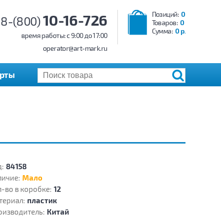
Позиций:
0
10-16-726
8-(800)
Товаров:
0
Сумма:
0 р.
время работы: c 9:00 до 17:00
operator@art-mark.ru
арты
:
84158
личие:
Мало
-во в коробке:
12
териал:
пластик
оизводитель:
Китай