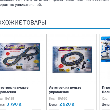
ероятно увлекательной.
ОХОЖИЕ ТОВАРЫ
тотрек на пульте
Автотрек на пульте
Игро
правления
управления
Поли
д:
84159
Код:
84160
Код:
3 790 р.
2 920 р.
на:
Цена:
Цена