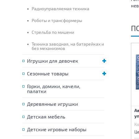
нев
Радиоуправляемая техника
Роботы и трансформеры
П
Стрельба по мишени
Техника заводная, на батарейках и
без механизмов
Игрушки для девочек
Сезонные товары
Горки, домики, качели,
палатки
Деревянные игрушки
Автотрек на пульте
Автотрек на пульте
Ав
управления
управления
у
Детская мебель
Код:
84157
Код:
84156
Ко
Детские игровые наборы
3 560 р.
6 240 р.
Цена:
Цена:
Це