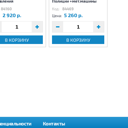
вления
Полиции +мет.машины
84160
Код:
84469
Код:
8
2 920 р.
5 260 р.
2
:
Цена:
Цена:
В КОРЗИНУ
В КОРЗИНУ
енциальности
Контакты