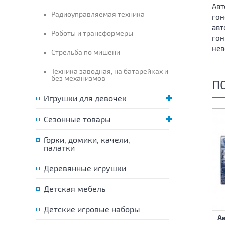
Авт
Радиоуправляемая техника
гон
авт
Роботы и трансформеры
гон
нев
Стрельба по мишени
Техника заводная, на батарейках и
без механизмов
П
Игрушки для девочек
Сезонные товары
Горки, домики, качели,
палатки
Деревянные игрушки
Детская мебель
Детские игровые наборы
Набор Железная дорога
Автотрек на пульте
Ав