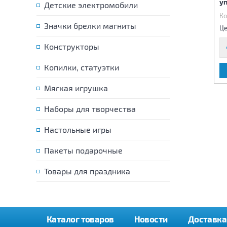
управления
у
Детские электромобили
Код:
84762
Код:
84156
Ко
Значки брелки магниты
2 390 р.
6 240 р.
Цена:
Цена:
Це
Конструкторы
Копилки, статуэтки
В КОРЗИНУ
В КОРЗИНУ
Мягкая игрушка
Наборы для творчества
Настольные игры
Пакеты подарочные
Товары для праздника
Каталог товаров
Новости
Доставка