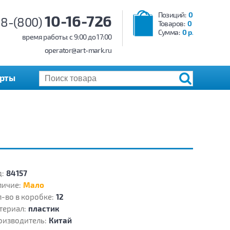
Позиций:
0
10-16-726
8-(800)
Товаров:
0
Сумма:
0 р.
время работы: c 9:00 до 17:00
operator@art-mark.ru
арты
:
84157
личие:
Мало
-во в коробке:
12
териал:
пластик
оизводитель:
Китай