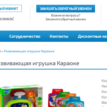
ЗАКАЗАТЬ ОБРАТНЫЙ ЗВОНОК
ЫЙ КАБИНЕТ
Возникли вопросы?
и пароль?
Закажите обратный звонок
Сотрудничество
Контакты
Дисконтные к
и
Развивающая игрушка Караоке
»
азвивающая игрушка Караоке
Код
На
Кол
Кол
Ма