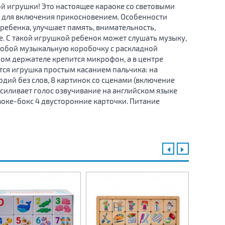
й игрушки! Это настоящее караоке со световыми
и для включения прикосновением. Особенности
ебенка, улучшает память, внимательность,
. С такой игрушкой ребенок может слушать музыку,
 собой музыкальную коробочку с раскладной
ном держателе крепится микрофон, а в центре
тся игрушка простым касанием пальчика: на
одий без слов, 8 картинок со сценами (включение
иливает голос озвучивание на английском языке
аоке-бокс 4 двусторонние карточки. Питание