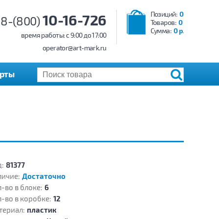
Позиций:
0
10-16-726
8-(800)
Товаров:
0
Сумма:
0 р.
время работы: c 9:00 до 17:00
operator@art-mark.ru
арты
:
81377
личие:
Достаточно
-во в блоке:
6
-во в коробке:
12
териал:
пластик