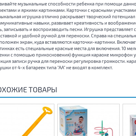
вивайте музыкальные способности ребенка при помощи данно
ектами и яркими картинками. Карточки с красными участкам
ыкальная игрушка отлично раскрывает творческий потенциал р
муникативные навыки, развивает креативность и воображение
ь, записывать и воспроизводить песни. Игрушка представляет
ставкой и удобной ручкой для переноски. Справа на специаль
положен экран, куда вставляются карточки-картинки. Включае
тинках есть специальные красные места для включения. 10 мел
енки с помощью прикосновения) функция караоке микрофон ус
кция записи ручка для переноски регулировка громкости. кар
ушки от 4-х батареек типа "АА" не входят в комплект.
ОХОЖИЕ ТОВАРЫ