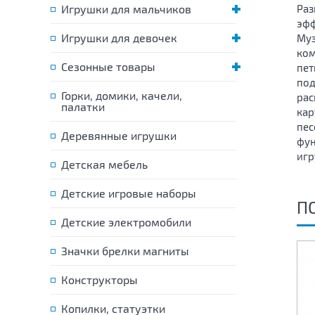
Игрушки для мальчиков
Раз
эфф
Игрушки для девочек
Муз
ком
Сезонные товары
пет
под
Горки, домики, качели,
рас
палатки
кар
пес
Деревянные игрушки
фун
игр
Детская мебель
Детские игровые наборы
П
Детские электромобили
Значки брелки магниты
Конструкторы
Копилки, статуэтки