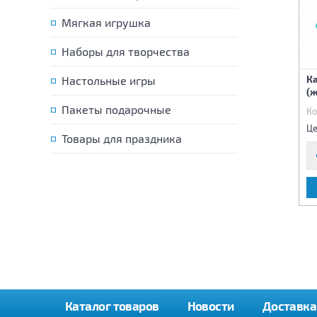
Мягкая игрушка
Наборы для творчества
Игра магнитная
Набор для творчества
Ка
Настольные игры
"Одевашки.Профессии."
-раскраска
(
Пакеты подарочные
Код:
81816
Код:
82096
Ко
450 р.
805 р.
Цена:
Цена:
Це
Товары для праздника
В КОРЗИНУ
В КОРЗИНУ
Каталог товаров
Новости
Доставка