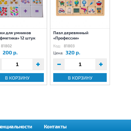
ки для умников
Пазл деревянный
Игра м
фметика» 12 штук
«Профессии»
"Одева
81802
Код:
81803
Код:
81
200 р.
320 р.
4
:
Цена:
Цена:
В КОРЗИНУ
В КОРЗИНУ
енциальности
Контакты