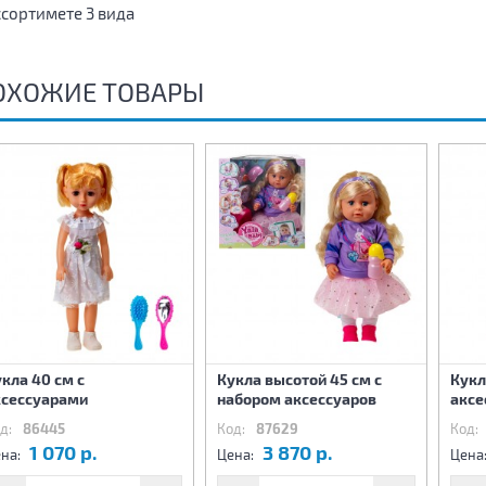
ссортимете 3 вида
ОХОЖИЕ ТОВАРЫ
кла 40 см с
Кукла высотой 45 см с
Кукл
ксессуарами
набором аксессуаров
аксе
д:
86445
Код:
87629
Код:
1 070 р.
3 870 р.
на:
Цена:
Цена