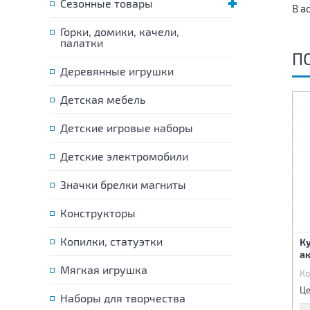
Сезонные товары
В а
Горки, домики, качели,
палатки
П
Деревянные игрушки
Детская мебель
Детские игровые наборы
Детские электромобили
Значки брелки магниты
Конструкторы
Копилки, статуэтки
Кукла с набором
Кукла
Ку
аксессуаров
а
Мягкая игрушка
Код:
85815
Код:
85798
Ко
1 080 р.
1 370 р.
Цена:
Цена:
Це
Наборы для творчества