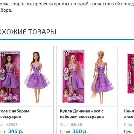
олка собралась провести время с пользой, а для этого ей пон
аборе.
ОХОЖИЕ ТОВАРЫ
укла с набором
Кукла Длинная коса с
Кукл
ксессуаров
набором аксессуаров
аксе
д:
83437
Код:
83438
Код:
345 р.
360 р.
на:
Цена:
Цена