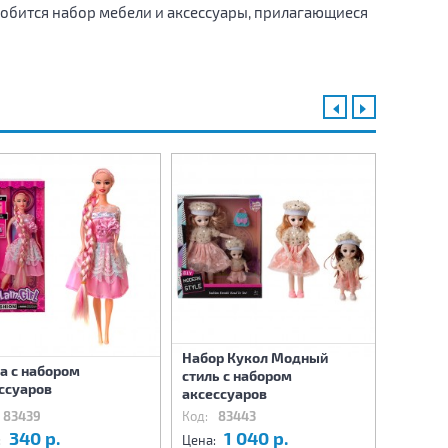
адобится набор мебели и аксессуары, прилагающиеся
Набор Кукол Модный
а с набором
Кукла 
стиль с набором
ссуаров
аксесс
аксессуаров
83439
Код:
83443
Код:
83
340 р.
1 040 р.
7
:
Цена:
Цена: