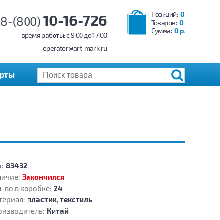
Позиций:
0
10-16-726
8-(800)
Товаров:
0
Сумма:
0 р.
время работы: c 9:00 до 17:00
operator@art-mark.ru
арты
:
83432
личие:
Закончился
-во в коробке:
24
териал:
пластик, текстиль
оизводитель:
Китай