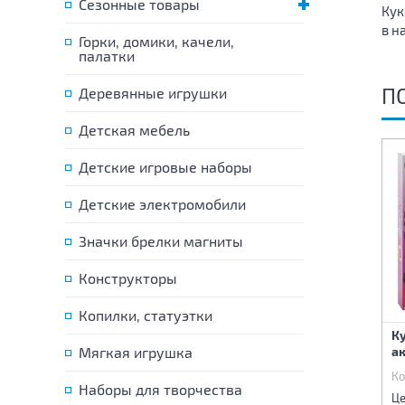
Сезонные товары
Кук
в н
Горки, домики, качели,
палатки
П
Деревянные игрушки
Детская мебель
Детские игровые наборы
Детские электромобили
Значки брелки магниты
Конструкторы
Копилки, статуэтки
Кукла с набором
Кукла с набором
К
аксессуаров
Мягкая игрушка
аксессуаров
а
Код:
83536
Код:
83537
Ко
Наборы для творчества
795 р.
930 р.
Цена:
Цена:
Це