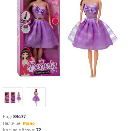
Код:
83437
Наличие:
Мало
Кол-во в блоке:
72