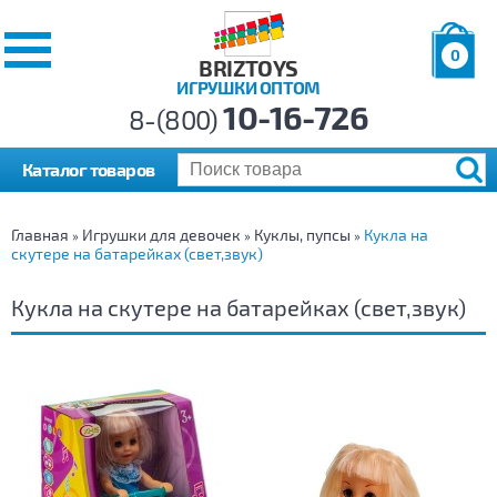
0
BRIZTOYS
ИГРУШКИ ОПТОМ
Позиций:
10-16-726
Товаров:
8-(800)
Сумма:
0
р.
Каталог товаров
Главная
Игрушки для девочек
Куклы, пупсы
Кукла на
»
»
»
скутере на батарейках (свет,звук)
Кукла на скутере на батарейках (свет,звук)