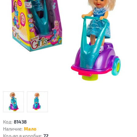
Код:
81438
Наличие:
Мало
Кол-во в коробке:
72