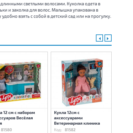
длинными светлыми волосами. Куколка одета в
ьки и заколка для волос. Малышка упакована в
удобно взять с собой в детский сад или на прогулку.
а 12 см с набором
Кукла 12см с
Кукла 
ссуаров Весёлая
аксессуарами
я
Ветеринарная клиника
81580
Код:
81582
Код:
81