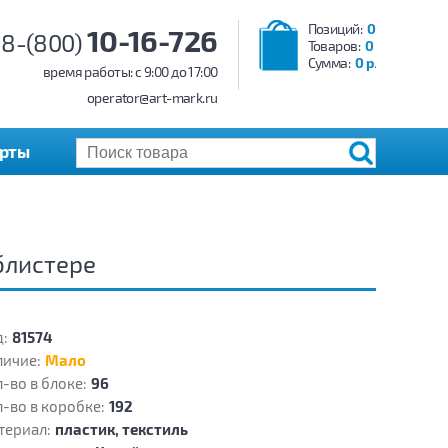
Позиций:
0
10-16-726
8-(800)
Товаров:
0
Сумма:
0 р.
время работы: c 9:00 до 17:00
operator@art-mark.ru
арты
блистере
:
81574
личие:
Мало
-во в блоке:
96
-во в коробке:
192
териал:
пластик, текстиль