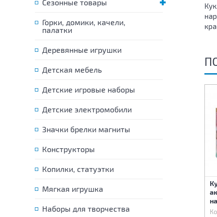
Сезонные товары
Кук
нар
Горки, домики, качели,
кра
палатки
Деревянные игрушки
П
Детская мебель
Детские игровые наборы
Детские электромобили
Значки брелки магниты
Конструкторы
Копилки, статуэтки
Ку
Мягкая игрушка
Кукла в красном платье
Кукла
а
н
Наборы для творчества
Код:
81651
Код:
81652
Ко