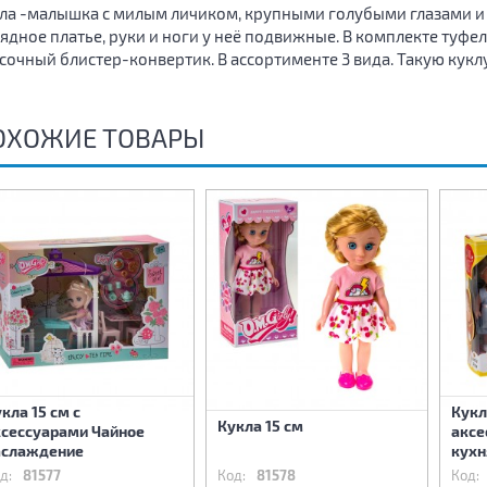
ла -малышка с милым личиком, крупными голубыми глазами и 
ядное платье, руки и ноги у неё подвижные. В комплекте туфел
сочный блистер-конвертик. В ассортименте 3 вида. Такую куклу 
ОХОЖИЕ ТОВАРЫ
кла 15 см с
Кукл
Кукла 15 см
ксессуарами Чайное
аксе
аслаждение
кухн
д:
81577
Код:
81578
Код: