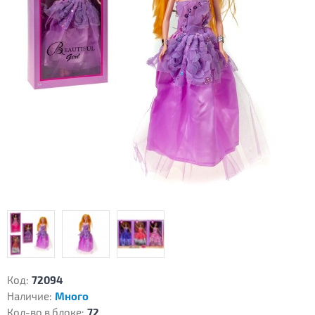
Код:
72094
Наличие:
Много
Кол-во в блоке:
72