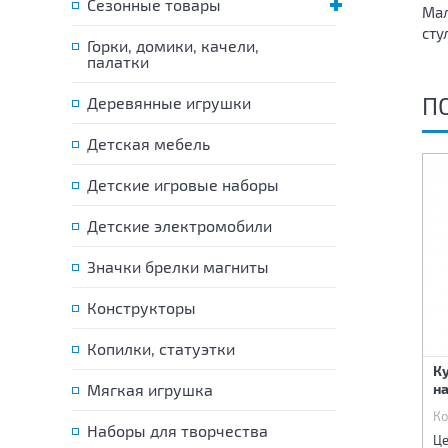
Сезонные товары
Мал
сту
Горки, домики, качели,
палатки
П
Деревянные игрушки
Детская мебель
Детские игровые наборы
Детские электромобили
Значки брелки магниты
Конструкторы
Копилки, статуэтки
Одежда для куклы
Одежда для куклы
Ку
Мягкая игрушка
н
Код:
70512
Код:
70513
Ко
Наборы для творчества
98 р.
98 р.
Цена:
Цена:
Це