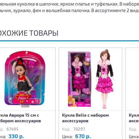
енькая куколка в шапочке, ярком платье и туфельках. В набор
льчик, зуркало, фен и волшебная палочка. В ассортименте 2 ви
ОХОЖИЕ ТОВАРЫ
кла Аврора 15 см с
Кукла Belle с набором
Кукл
абором аксессуаров
аксесcуаров
аксе
д:
67495
Код:
70297
Код:
330 р.
670 р.
на:
Цена:
Цена