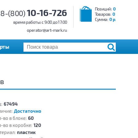
Позиций:
0
10-16-726
8-(800)
Товаров:
0
Сумма:
0 р.
время работы: c 9:00 до 17:00
operator@art-mark.ru
арты
ов
:
67494
личие:
Достаточно
-во в блоке:
60
-во в коробке:
120
териал:
пластик