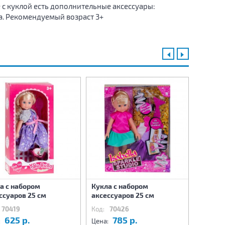
е с куклой есть дополнительные аксессуары:
да. Рекомендуемый возраст 3+
а с набором
Кукла с набором
Одежда
ссуаров 25 см
аксессуаров 25 см
70419
Код:
70426
Код:
70
625 р.
785 р.
9
:
Цена:
Цена: