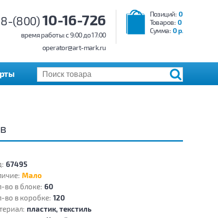
Позиций:
0
10-16-726
8-(800)
Товаров:
0
Сумма:
0 р.
время работы: c 9:00 до 17:00
operator@art-mark.ru
арты
ов
:
67495
личие:
Мало
-во в блоке:
60
-во в коробке:
120
териал:
пластик, текстиль