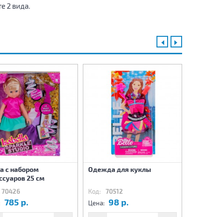
е 2 вида.
а с набором
Одежда для куклы
Одежда
ссуаров 25 см
70426
Код:
70512
Код:
70
785 р.
98 р.
9
:
Цена:
Цена: