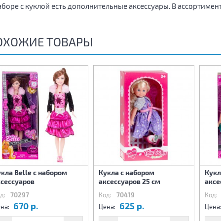
аборе с куклой есть дополнительные аксессуары. В ассортимент
ОХОЖИЕ ТОВАРЫ
кла Belle с набором
Кукла с набором
Кукл
ксесcуаров
аксессуаров 25 см
аксе
д:
70297
Код:
70419
Код:
670 р.
625 р.
на:
Цена:
Цена