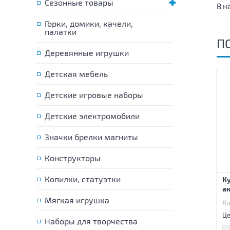
Сезонные товары
В н
Горки, домики, качели,
палатки
П
Деревянные игрушки
Детская мебель
Детские игровые наборы
Детские электромобили
Значки брелки магниты
Конструкторы
Копилки, статуэтки
Одежда для куклы
Пупс-девочка в шаре 10
Ку
см
а
Мягкая игрушка
Код:
70513
Код:
70564
Ко
98 р.
415 р.
Цена:
Цена:
Це
Наборы для творчества