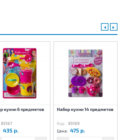
р кухни 6 предметов
Набор кухни 14 предметов
Волшеб
85167
Код:
85169
Код:
85
435 р.
475 р.
4
:
Цена:
Цена: