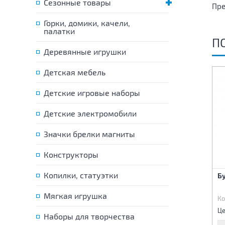
Сезонные товары
Пре
Горки, домики, качели,
палатки
П
Деревянные игрушки
Детская мебель
Детские игровые наборы
Детские электромобили
Значки брелки магниты
Конструкторы
Копилки, статуэтки
Волшебная палочка
Волшебная палочка
Б
свет,звук
Мягкая игрушка
Код:
85174
Код:
85175
Ко
410 р.
335 р.
Цена:
Цена:
Це
Наборы для творчества