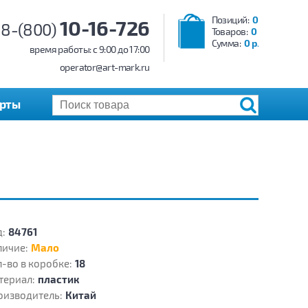
Позиций:
0
10-16-726
8-(800)
Товаров:
0
Сумма:
0 р.
время работы: c 9:00 до 17:00
operator@art-mark.ru
арты
:
84761
личие:
Мало
-во в коробке:
18
териал:
пластик
оизводитель:
Китай