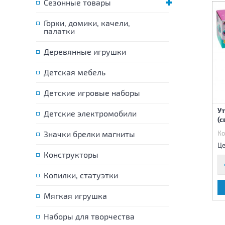
Сезонные товары
Горки, домики, качели,
палатки
Деревянные игрушки
Детская мебель
Детские игровые наборы
Чайный сервиз 10
Набор Вилла (звук,свет)
Ут
Детские электромобили
предметов
(с
Код:
80692
Значки брелки магниты
Код:
80699
Ко
200 р.
3 400 р.
Цена:
Цена:
Це
Конструкторы
Копилки, статуэтки
В КОРЗИНУ
В КОРЗИНУ
Мягкая игрушка
Наборы для творчества