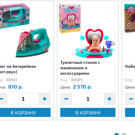
Туалетный столик с
юг на батарейках
Набо
манекеном и
вет,звук)
аксессуароми
д:
80561
Код:
80585
Код:
810 р.
2 570 р.
на:
Цена:
Цена
В КОРЗИНУ
В КОРЗИНУ