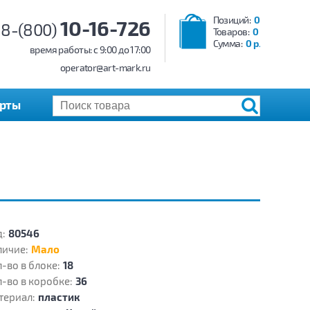
Позиций:
0
10-16-726
8-(800)
Товаров:
0
Сумма:
0 р.
время работы: c 9:00 до 17:00
operator@art-mark.ru
арты
:
80546
личие:
Мало
-во в блоке:
18
-во в коробке:
36
териал:
пластик