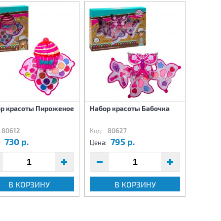
р красоты Пироженое
Набор красоты Бабочка
Чайный
предме
80612
Код:
80627
Код:
8
730 р.
795 р.
2
:
Цена:
Цена:
В КОРЗИНУ
В КОРЗИНУ