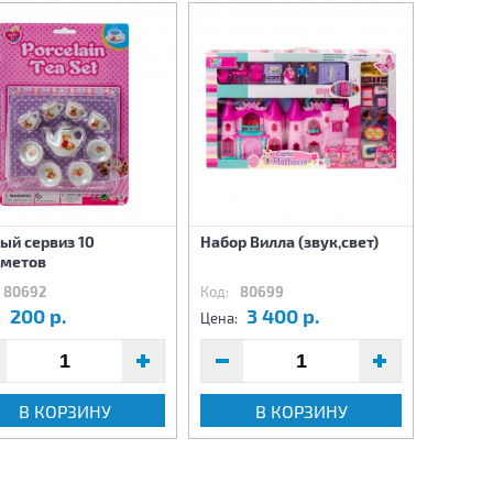
ый сервиз 10
Набор Вилла (звук,свет)
Дом дл
дметов
кролико
80692
Код:
80699
Код:
80
200 р.
3 400 р.
2
:
Цена:
Цена:
В КОРЗИНУ
В КОРЗИНУ