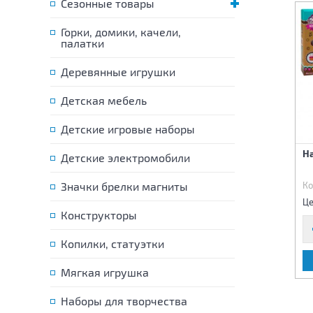
Сезонные товары
Горки, домики, качели,
палатки
Деревянные игрушки
Детская мебель
Детские игровые наборы
Дом для
Набор кухонной посудки
Н
Детские электромобили
кроликов,свет,звук
Барби 9 предметов
Код:
80701
Значки брелки магниты
Код:
81472
Ко
2 920 р.
490 р.
Цена:
Цена:
Це
Конструкторы
Копилки, статуэтки
В КОРЗИНУ
В КОРЗИНУ
Мягкая игрушка
Наборы для творчества