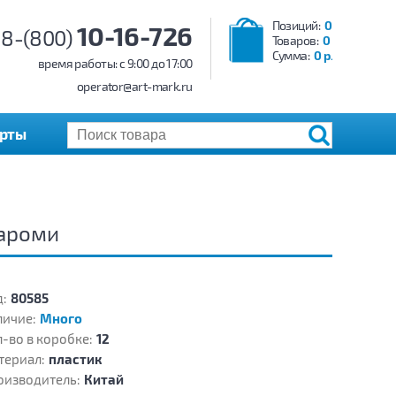
Позиций:
0
10-16-726
8-(800)
Товаров:
0
Сумма:
0 р.
время работы: c 9:00 до 17:00
operator@art-mark.ru
арты
уароми
:
80585
личие:
Много
-во в коробке:
12
териал:
пластик
оизводитель:
Китай