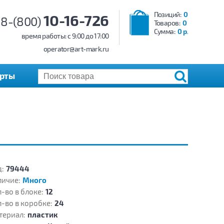
Позиций:
0
10-16-726
8-(800)
Товаров:
0
Сумма:
0 р.
время работы: c 9:00 до 17:00
operator@art-mark.ru
арты
:
79444
личие:
Много
-во в блоке:
12
-во в коробке:
24
териал:
пластик