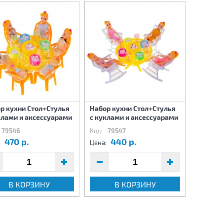
р кухни Стол+Стулья
Набор кухни Стол+Стулья
Набор 
клами и аксессуарами
с куклами и аксессуарами
предме
79546
Код:
79547
Код:
7
470 р.
440 р.
1
:
Цена:
Цена:
В КОРЗИНУ
В КОРЗИНУ