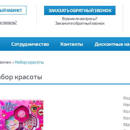
ЗАКАЗАТЬ ОБРАТНЫЙ ЗВОНОК
ЫЙ КАБИНЕТ
Возникли вопросы?
и пароль?
Закажите обратный звонок
Сотрудничество
Контакты
Дисконтные к
евочек
Набор красоты
»
абор красоты
Код
На
Кол
Кол
Ма