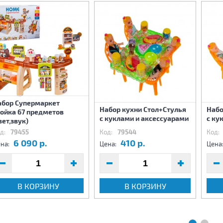
абор Супермаркет
Набор кухни Стол+Стулья
Набо
тойка 67 предметов
с куклами и аксессуарами
с ку
вет,звук)
д:
79455
Код:
79544
Код:
6 090 р.
410 р.
на:
Цена:
Цена
В КОРЗИНУ
В КОРЗИНУ