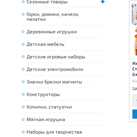
Сезонные товары
Горки, домики, качели,
палатки
Деревянные игрушки
Детская мебель
Детские игровые наборы
Швейная машинка на
Н
Набор для шитья 5
Детские электромобили
батарейках с набором
С
предметов
аксессуаров
(с
Код:
79684
Значки брелки магниты
Код:
79777
Ко
1 320 р.
980 р.
Цена:
Цена:
Це
Конструкторы
Копилки, статуэтки
В КОРЗИНУ
В КОРЗИНУ
Мягкая игрушка
Наборы для творчества