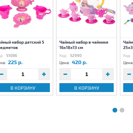
йный набор детский 5
Чайный набор в чайнике
Чайн
редметов
16х18х13 см
25х3
д:
51086
Код:
52990
Код:
225 р.
420 р.
на:
Цена:
Цена
В КОРЗИНУ
В КОРЗИНУ