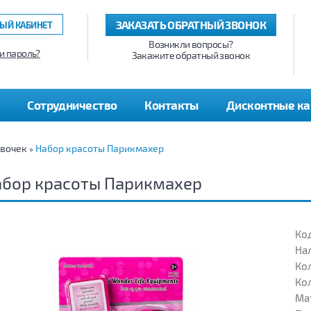
ЗАКАЗАТЬ ОБРАТНЫЙ ЗВОНОК
ЫЙ КАБИНЕТ
Возникли вопросы?
и пароль?
Закажите обратный звонок
Сотрудничество
Контакты
Дисконтные к
евочек
Набор красоты Парикмахер
»
абор красоты Парикмахер
Код
На
Кол
Кол
Ма