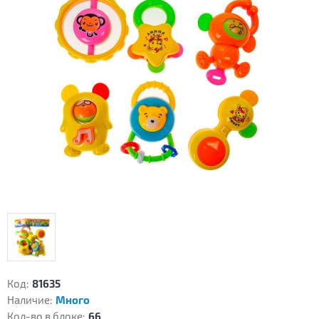
Код:
81635
Наличие:
Много
Кол-во в блоке:
66