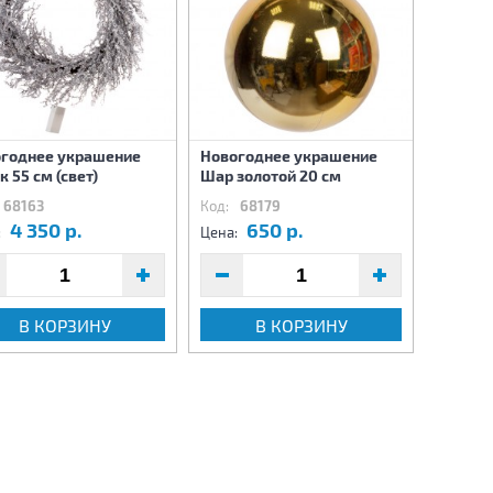
Нового
годнее украшение
Новогоднее украшение
Венок 
к 55 см (свет)
Шар золотой 20 см
см
68163
Код:
68179
Код:
6
4 350 р.
650 р.
1
:
Цена:
Цена:
В КОРЗИНУ
В КОРЗИНУ