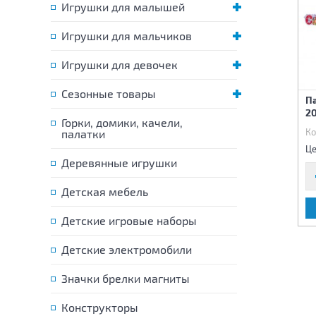
Игрушки для малышей
Игрушки для мальчиков
Игрушки для девочек
Новогоднее украшение
Сезонные товары
Новогоднее украшение
П
Венок рождественский 40
Елочка золото 28 см
2
см
Горки, домики, качели,
Код:
68192
Код:
68212
Ко
палатки
1 450 р.
105 р.
Цена:
Цена:
Це
Деревянные игрушки
Детская мебель
В КОРЗИНУ
В КОРЗИНУ
Детские игровые наборы
Детские электромобили
Значки брелки магниты
Конструкторы