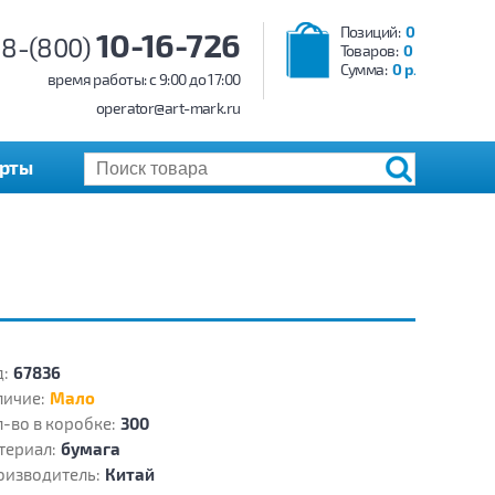
Позиций:
0
10-16-726
8-(800)
Товаров:
0
Сумма:
0 р.
время работы: c 9:00 до 17:00
operator@art-mark.ru
арты
:
67836
личие:
Мало
-во в коробке:
300
териал:
бумага
оизводитель:
Китай