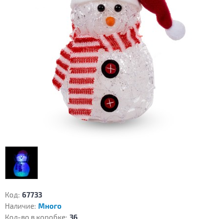
Код:
67733
Наличие:
Много
Кол-во в коробке:
36