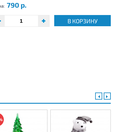
790 р.
на:
В КОРЗИНУ
%