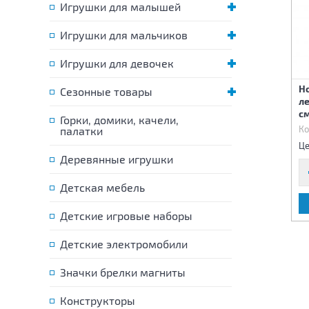
Игрушки для малышей
Игрушки для мальчиков
Игрушки для девочек
Новогоднее украшение
Н
Сезонные товары
Новогоднее украшение
Гирлянда Цветы белые 160
л
Снеговик с шарфом 32 см
см
с
Горки, домики, качели,
Код:
57462
Код:
57471
Ко
палатки
1 580 р.
170 р.
Цена:
Цена:
Це
Деревянные игрушки
Детская мебель
В КОРЗИНУ
В КОРЗИНУ
Детские игровые наборы
Детские электромобили
Значки брелки магниты
Конструкторы