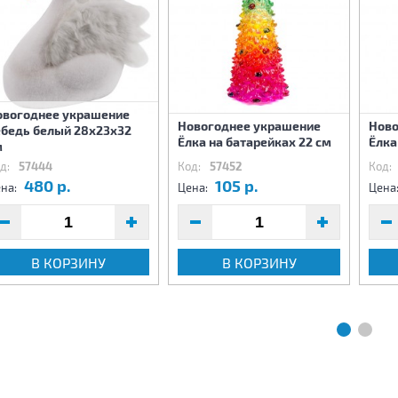
овогоднее украшение
Новогоднее украшение
Ново
ебедь белый 28х23х32
Ёлка на батарейках 22 см
Ёлка
м
д:
57444
Код:
57452
Код:
480 р.
105 р.
на:
Цена:
Цена
В КОРЗИНУ
В КОРЗИНУ