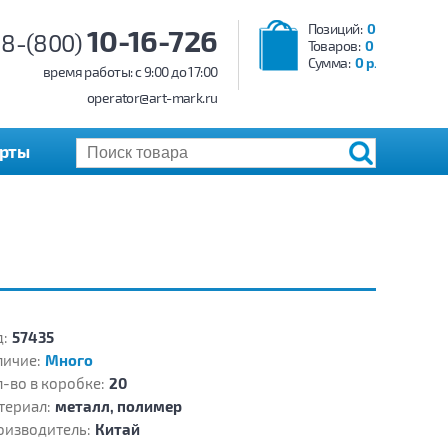
Позиций:
0
10-16-726
8-(800)
Товаров:
0
Сумма:
0 р.
время работы: c 9:00 до 17:00
operator@art-mark.ru
арты
:
57435
личие:
Много
-во в коробке:
20
териал:
металл, полимер
оизводитель:
Китай