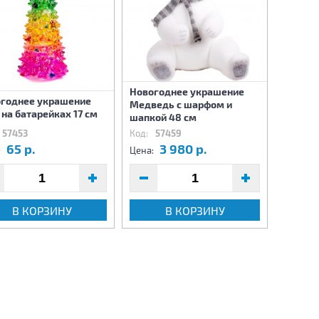
Новогоднее украшение
годнее украшение
Нового
Медведь с шарфом и
 на батарейках 17 см
Снегов
шапкой 48 см
57453
Код:
57459
Код:
5
65 р.
3 980 р.
1
:
Цена:
Цена:
В КОРЗИНУ
В КОРЗИНУ