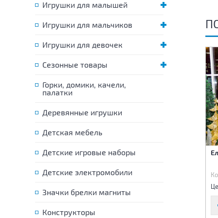
Игрушки для малышей
П
Игрушки для мальчиков
Игрушки для девочек
Сезонные товары
Горки, домики, качели,
палатки
Деревянные игрушки
Детская мебель
Детские игровые наборы
Новогоднее украшение
Ель 285 см 54 ветки
Ел
Елка-мишура 150 см
Детские электромобили
Код:
50775
Код:
45403
Ко
630 р.
42 700 р.
Цена:
Цена:
Це
Значки брелки магниты
Конструкторы