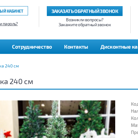
ЗАКАЗАТЬ ОБРАТНЫЙ ЗВОНОК
ЫЙ КАБИНЕТ
Возникли вопросы?
и пароль?
Закажите обратный звонок
Сотрудничество
Контакты
Дисконтные к
ка 240 см
ка 240 см
Код
На
Кол
Ма
Пр