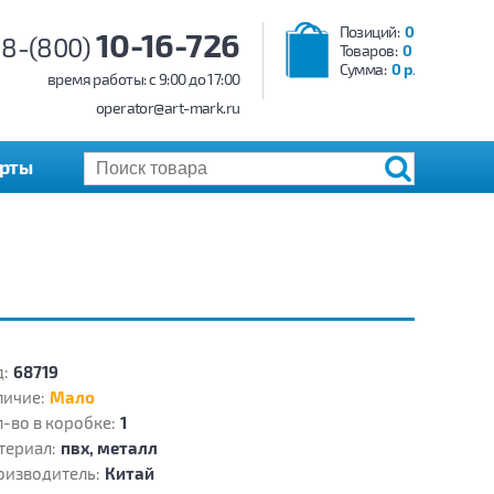
Позиций:
0
10-16-726
8-(800)
Товаров:
0
Сумма:
0 р.
время работы: c 9:00 до 17:00
operator@art-mark.ru
арты
:
68719
личие:
Мало
-во в коробке:
1
териал:
пвх, металл
оизводитель:
Китай