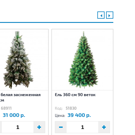
 белая заснеженная
Ель 360 см 90 веток
Нового
см
Елка-м
68911
Код:
51830
Код:
50
31 000 р.
39 400 р.
6
:
Цена:
Цена: