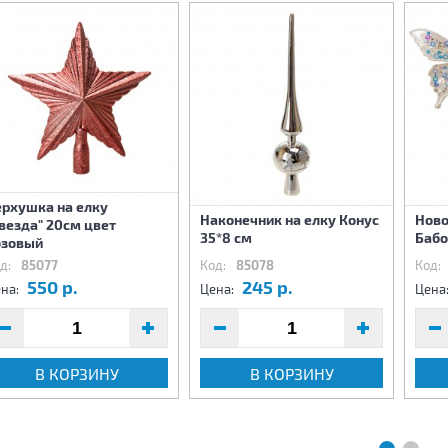
ерхушка на елку
Наконечник на елку Конус
Ново
везда" 20см цвет
35*8 см
Бабо
озовый
д:
85077
Код:
85078
Код:
550 р.
245 р.
на:
Цена:
Цена
В КОРЗИНУ
В КОРЗИНУ