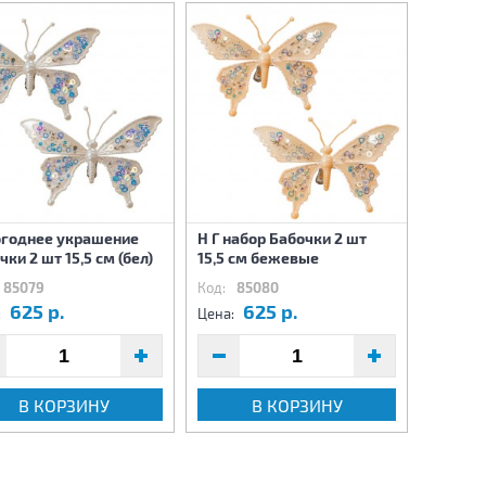
годнее украшение
Н Г набор Бабочки 2 шт
Набор 
чки 2 шт 15,5 см (бел)
15,5 см бежевые
Шишки 2
85079
Код:
85080
Код:
85
625 р.
625 р.
5
:
Цена:
Цена:
В КОРЗИНУ
В КОРЗИНУ