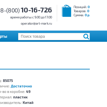
Позиций:
0
10-16-726
8-(800)
Товаров:
0
Сумма:
0 р.
время работы: c 9:00 до 17:00
operator@art-mark.ru
арты
:
85075
личие:
Достаточно
-во в коробке:
49
териал:
пластик
оизводитель:
Китай