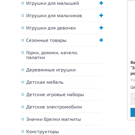
Игрушки для малышей
Игрушки для мальчиков
Игрушки для девочек
Сезонные товары
Горки, домики, качели,
палатки
В
Набор новогодних шаров
Набор новогодних шаров
"З
Деревянные игрушки
Шишки 2 шт 11*5 см (зол)
Шишки 2 шт 11*5 см (крас)
р
Код:
85081
Код:
85082
Ко
Детская мебель
545 р.
545 р.
Цена:
Цена:
Це
Детские игровые наборы
Детские электромобили
В КОРЗИНУ
В КОРЗИНУ
Значки брелки магниты
Конструкторы