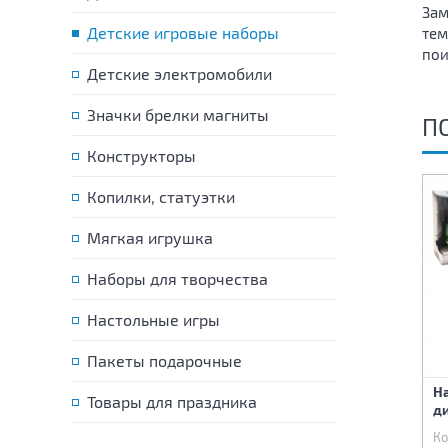
Зам
Детские игровые наборы
тем
пои
Детские электромобили
Значки брелки магниты
П
Конструкторы
Копилки, статуэтки
Мягкая игрушка
Наборы для творчества
Настольные игры
Пакеты подарочные
Набор Фрукты на
Чайный набор свет звук
На
Товары для праздника
липучках
ди
Код:
86738
Код:
87290
Ко