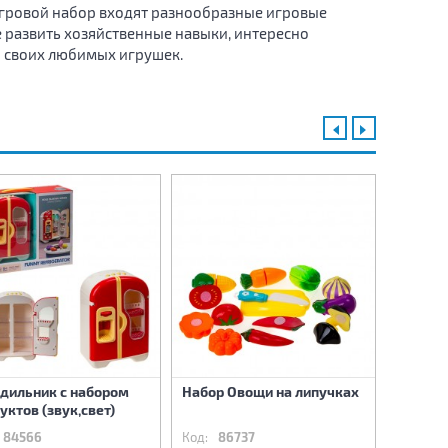
гровой набор входят разнообразные игровые
 развить хозяйственные навыки, интересно
я своих любимых игрушек.
дильник с набором
Набор Овощи на липучках
Набор 
уктов (звук,свет)
липучк
84566
Код:
86737
Код:
8