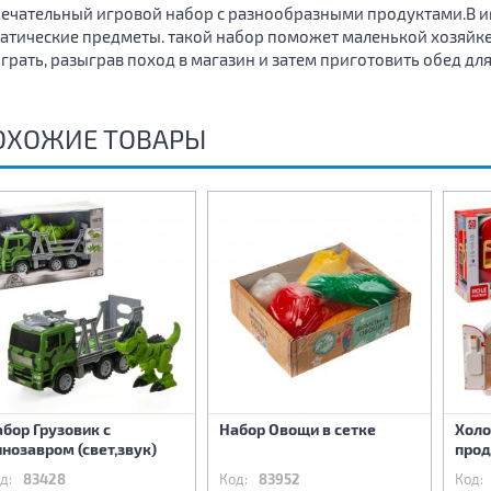
ечательный игровой набор с разнообразными продуктами.В и
атические предметы. такой набор поможет маленькой хозяйке
грать, разыграв поход в магазин и затем приготовить обед дл
ОХОЖИЕ ТОВАРЫ
бор Грузовик с
Набор Овощи в сетке
Холо
нозавром (свет,звук)
прод
д:
83428
Код:
83952
Код: