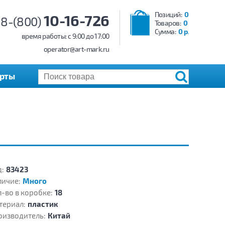
Позиций:
0
10-16-726
8-(800)
Товаров:
0
Сумма:
0 р.
время работы: c 9:00 до 17:00
operator@art-mark.ru
арты
:
83423
личие:
Много
-во в коробке:
18
териал:
пластик
оизводитель:
Китай