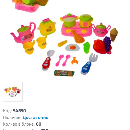
Код:
54850
Наличие:
Достаточно
Кол-во в блоке:
60