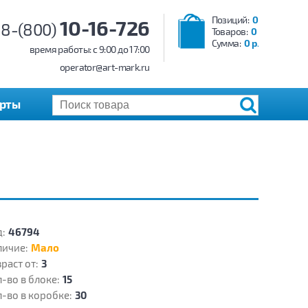
Позиций:
0
10-16-726
8-(800)
Товаров:
0
Сумма:
0 р.
время работы: c 9:00 до 17:00
operator@art-mark.ru
арты
:
46794
личие:
Мало
раст от:
3
-во в блоке:
15
-во в коробке:
30