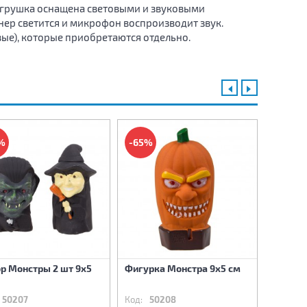
 Игрушка оснащена световыми и звуковыми
нер светится и микрофон воспроизводит звук.
вые), которые приобретаются отдельно.
%
-65%
-64%
р Монстры 2 шт 9х5
Фигурка Монстра 9х5 см
Фигурк
см
50207
Код:
50208
Код:
5