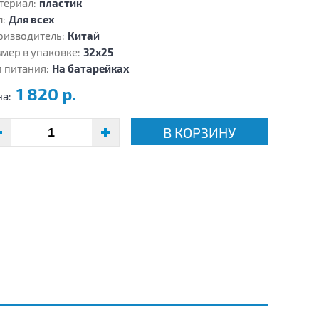
териал:
пластик
:
Для всех
оизводитель:
Китай
мер в упаковке:
32х25
 питания:
На батарейках
1 820 р.
на:
В КОРЗИНУ