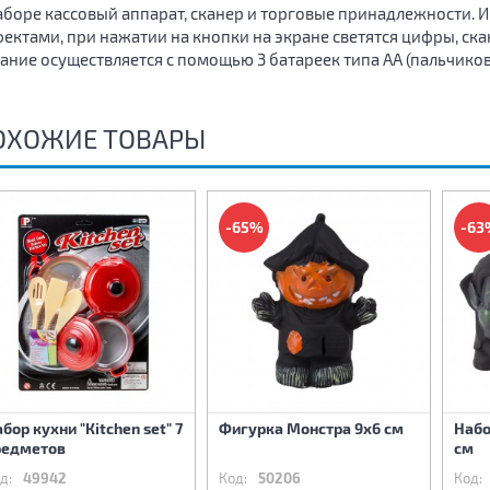
аборе кассовый аппарат, сканер и торговые принадлежности.
ектами, при нажатии на кнопки на экране светятся цифры, ска
ание осуществляется с помощью 3 батареек типа АА (пальчико
ОХОЖИЕ ТОВАРЫ
-65%
-63
бор кухни "Кitchen set" 7
Фигурка Монстра 9х6 см
Набо
редметов
см
д:
49942
Код:
50206
Код: