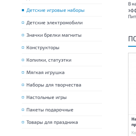
В н
Детские игровые наборы
эфф
Пит
Детские электромобили
Значки брелки магниты
П
Конструкторы
Копилки, статуэтки
-64%
Мягкая игрушка
Наборы для творчества
Настольные игры
Пакеты подарочные
Фигурки монстров 2шт 9
Набор Фрукты, клубника,
На
Товары для праздника
см
помидор 6 предметов
п
Код:
50209
Код:
54264
Ко