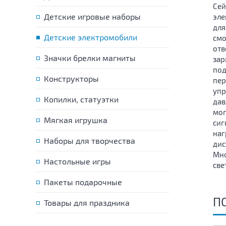
Сей
Детские игровые наборы
эле
для
Детские электромобили
смо
отв
Значки брелки магниты
зар
под
Конструкторы
пер
упр
Копилки, статуэтки
дав
мог
Мягкая игрушка
сиг
наг
Наборы для творчества
дис
Мно
Настольные игры
све
Пакеты подарочные
П
Товары для праздника