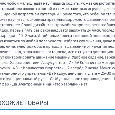
час любой малыш, едва научившись ходить, может самостояте
ктромобили являются одной из самых заветных игрушек для лю
 широкой возрастной категории. Кроме того, что ребенок ста
жет научиться основным правилам дорожного движения, позна
етственнее. Яркий дизайн электромобиля привлекает всеобщ
ядки: первые пять раз рекомендуется заряжать 24 часа, после
зарядки – 1,5-2 часа. Устойчивые колеса с широкой поверхнос
емещаться по любой поверхности, избегая скольжения, даже 
авление: электромобиль приходит в движение от нажатия пе
ление – ход, отпускание – остановка, или от пульта дистанци
ут контролировать движение машины. Удобное сидение, зеркал
налы. Характеристики: Аккумулятор – 2 х 6V Количество моторо
рузка - 40 кг Количество скоростей – 2 вперёд, 2 назад. Максим
танционного управления -Да Радиус действия пульта – 25-30 м
гофункциональный руль - Да Музыкальное сопровождение - Д
т фар - Да Электронный индикатор зарядки- нет
ОХОЖИЕ ТОВАРЫ