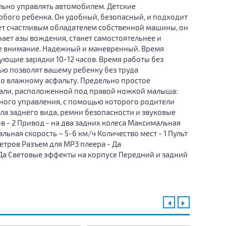
льно управлять автомобилем. Детские
бого ребенка. Он удобный, безопасный, и подходит
нет счастливым обладателем собственной машины, он
ет азы вождения, станет самостоятельнее и
ее внимание. Надежный и маневренный. Время
дующие зарядки 10-12 часов. Время работы без
тью позволят вашему ребенку без труда
по влажному асфальту. Предельно простое
дали, расположенной под правой ножкой малыша:
онного управления, с помощью которого родители
а заднего вида, ремни безопасности и звуковые
в - 2 Привод - на два задних колеса Максимальная
альная скорость – 5-6 км/ч Количество мест - 1 Пульт
етров Разъем для MP3 плеера - Да
а Световые эффекты на корпусе Передний и задний