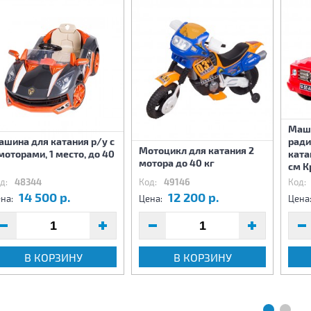
Маш
шина для катания р/у с
ради
Мотоцикл для катания 2
моторами, 1 место, до 40
ката
мотора до 40 кг
см К
д:
48344
Код:
49146
Код:
14 500 р.
12 200 р.
на:
Цена:
Цена
В КОРЗИНУ
В КОРЗИНУ