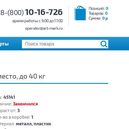
Позиций:
0
10-16-726
8-(800)
Товаров:
0
Сумма:
0 р.
время работы: c 9:00 до 17:00
operator@art-mark.ru
арты
есто, до 40 кг
:
45141
личие:
Закончился
раст от:
3
-во в коробке:
1
териал:
металл, пластик