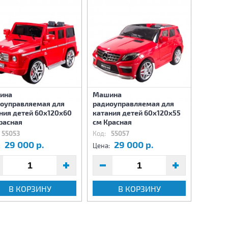
ина
Машина
Машин
оуправляемая для
радиоуправляемая для
радиоу
ния детей 60х120х60
катания детей 60х120х55
катани
расная
см Красная
см
55053
Код:
55057
Код:
55
29 000 р.
29 000 р.
3
:
Цена:
Цена:
В КОРЗИНУ
В КОРЗИНУ