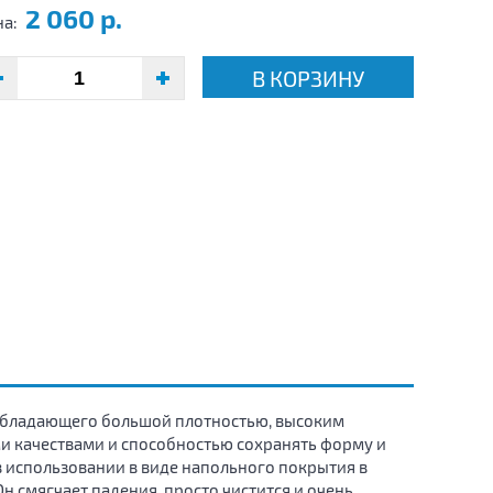
2 060 р.
на:
В КОРЗИНУ
 обладающего большой плотностью, высоким
и качествами и способностью сохранять форму и
в использовании в виде напольного покрытия в
Он смягчает падения, просто чистится и очень