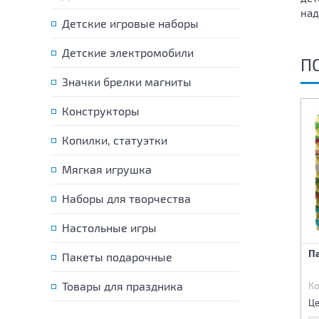
над
Детские игровые наборы
Детские электромобили
П
Значки брелки магниты
Конструкторы
Копилки, статуэтки
Мягкая игрушка
Наборы для творчества
Настольные игры
Корзина для игрушек
Корзина для игрушек Кот
П
Пакеты подарочные
Собачка
Товары для праздника
Код:
69890
Код:
69889
Ко
725 р.
725 р.
Цена:
Цена:
Це