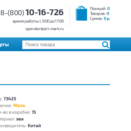
Позиций:
0
10-16-726
8-(800)
Товаров:
0
Сумма:
0 р.
время работы: c 9:00 до 17:00
operator@art-mark.ru
арты
:
73425
личие:
Мало
-во в коробке:
15
териал:
эва
оизводитель:
Китай