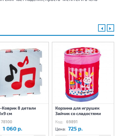
-Коврик 8 детали
Корзина для игрушек
Корзин
1х9 см
Зайчик со сладостями
Собачк
78100
Код:
69891
Код:
6
1 060 р.
725 р.
7
:
Цена:
Цена: