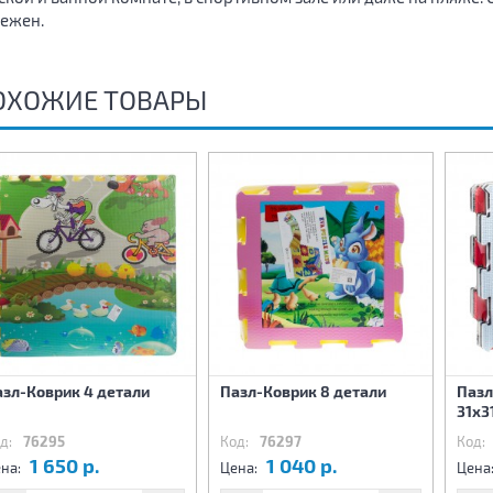
ежен.
ОХОЖИЕ ТОВАРЫ
азл-Коврик 4 детали
Пазл-Коврик 8 детали
Пазл
31х3
д:
76295
Код:
76297
Код:
1 650 р.
1 040 р.
на:
Цена:
Цена