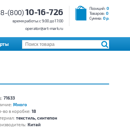
Позиций:
0
10-16-726
8-(800)
Товаров:
0
Сумма:
0 р.
время работы: c 9:00 до 17:00
operator@art-mark.ru
арты
:
71633
личие:
Много
-во в коробке:
18
териал:
текстиль, синтепон
оизводитель:
Китай