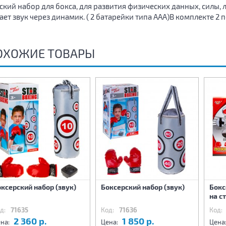
ский набор для бокса, для развития физических данных, силы,
ает звук через динамик. ( 2 батарейки типа ААА)В комплекте 2 
ОХОЖИЕ ТОВАРЫ
ксерский набор (звук)
Боксерский набор (звук)
Бокс
на с
д:
71635
Код:
71636
Код:
2 360 р.
1 850 р.
на:
Цена:
Цена