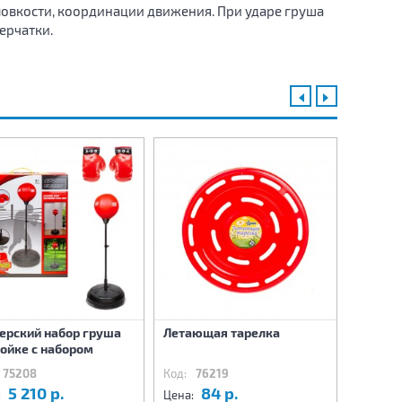
 ловкости, координации движения. При ударе груша
перчатки.
ерский набор груша
Летающая тарелка
Хоккей
тойке с набором
75208
Код:
76219
Код:
7
5 210 р.
84 р.
2
:
Цена:
Цена: