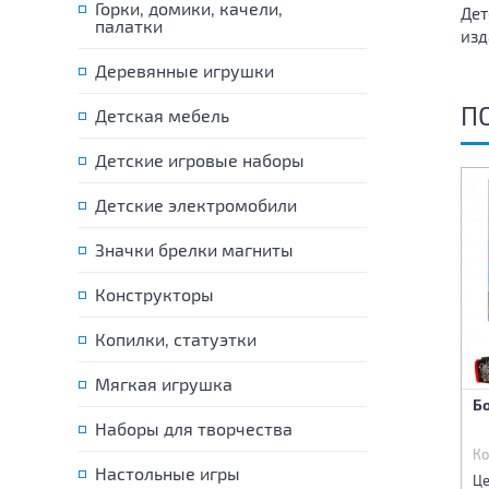
Горки, домики, качели,
Дет
палатки
изд
Деревянные игрушки
П
Детская мебель
Детские игровые наборы
Детские электромобили
Значки брелки магниты
Конструкторы
Копилки, статуэтки
Мягкая игрушка
Хоккей настольный
Обруч (светящийся) 76 см
Бо
Наборы для творчества
Код:
76340
Код:
78768
Ко
Настольные игры
2 720 р.
785 р.
Цена:
Цена:
Це