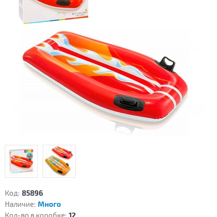
Код:
85896
Наличие:
Много
Кол-во в коробке:
12