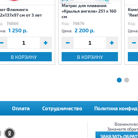
Матрас для плавания
лот Фламинго
Комп
«Крылья ангела» 251 х 160
2х137х97 см от 3 лет
"Reef
см
д:
74664
Код:
74674
Код:
1 250 р.
2 200 р.
на:
Цена:
Цена
В КОРЗИНУ
В КОРЗИНУ
Оплата
Сотрудничество
Политика конфид
Возникли в
Закажите обрат
ЗАКАЗАТЬ ОБРА