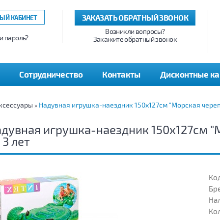
ЗАКАЗАТЬ ОБРАТНЫЙ ЗВОНОК
ЫЙ КАБИНЕТ
Возникли вопросы?
и пароль?
Закажите обратный звонок
Сотрудничество
Контакты
Дисконтные к
ксессуары
Надувная игрушка-наездник 150х127см "Морская черепах
»
дувная игрушка-наездник 150х127см "М
 3 лет
Код
Бр
На
Кол