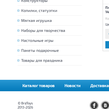
Конструкторы
61х22см "Пляж" с
Маска для плавания "Reef
П
надувным дном, 28л, 1-3
Копилки, статуэтки
Rider" от 14 лет, 2 вида
14
лет
Код:
78155
Код:
80603
Ко
Мягкая игрушка
440 р.
385 р.
Цена:
Цена:
Це
Наборы для творчества
Настольные игры
В КОРЗИНУ
В КОРЗИНУ
Пакеты подарочные
Товары для праздника
Каталог товаров
Новости
Доставка
© BrizToys
2013-2026