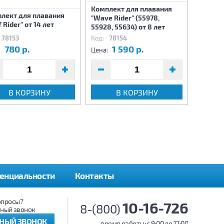
Комплект для плавания
лект для плавания
Маска 
"Wave Rider" (55978,
 Rider" от 14 лет
Rider" о
55928, 55634) от 8 лет
78153
Код:
78154
Код:
78
780 р.
1 590 р.
4
:
Цена:
Цена:
В КОРЗИНУ
В КОРЗИНУ
енциальности
Контакты
опросы?
10-16-726
8-(800)
ный звонок
ТНЫЙ ЗВОНОК
время работы: c 9:00 до 17:00