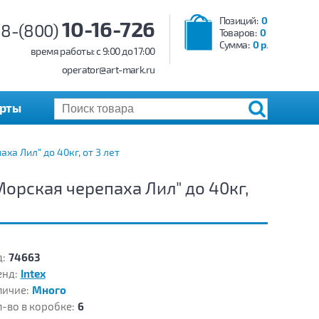
Позиций:
0
10-16-726
8-(800)
Товаров:
0
Сумма:
0 р.
время работы: c 9:00 до 17:00
operator@art-mark.ru
арты
а Лил" до 40кг, от 3 лет
орская черепаха Лил" до 40кг,
:
74663
енд:
Intex
личие:
Много
-во в коробке:
6