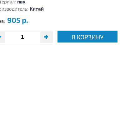
териал:
пвх
оизводитель:
Китай
905 р.
на:
В КОРЗИНУ