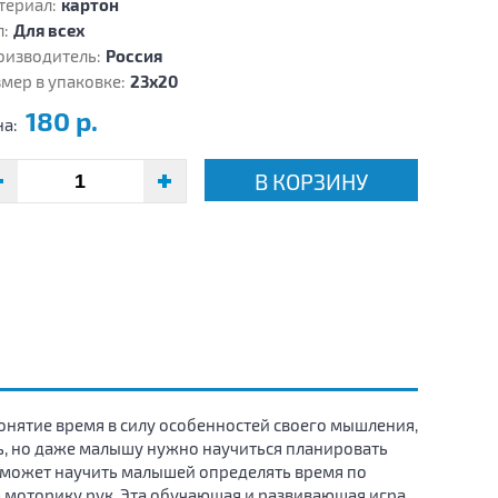
териал:
картон
:
Для всех
оизводитель:
Россия
мер в упаковке:
23х20
180 р.
на:
В КОРЗИНУ
нятие время в силу особенностей своего мышления,
ть, но даже малышу нужно научиться планировать
оможет научить малышей определять время по
 моторику рук. Эта обучающая и развивающая игра