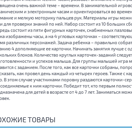
вящена очень важной теме – времени. В занимательной игров
аническим и электронным часам и ориентироваться во времен
мание и мелкую моторику пальцев рук. Материалы игры можно 
 и для проверки знаний по ней. Набор состоит из 10 больших 
редь состоит из пяти фигурных карточек, снабженных пазлов
ка изображены часы, а на 4 угловых карточках – соответствую
мя различных персонажей. Задача ребенка – правильно собрат
анию 4 дополняющие ее карточки. Начинать занятия лучше с од
кольких блоков. Количество круглых карточек-заданий следует
готовленности и успехов малыша. Для группы малышей игра м
авится с заданием. После того, как все карточки собраны, по
сказать, как провел день каждый из четырех героев. Также с 
о. В этом случае участниками поровну раздаются карточки-се
соединяемые к ним карточки. Победит тот, кто первым полнос
дназначена для детей в возрасте от 4 до 7 лет. Заниматься можн
овек.
ОХОЖИЕ ТОВАРЫ