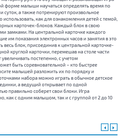
ой форме малыши научаться определять время по
и суток, а также потренируют произвольное
использовать, как для ознакомления детей с темой,
сборных карточек-блоков. Каждый блок в свою
ыми замками. На центральной карточке каждого
щие им показания электронных часов и занятия в это
ь весь блок, присоединив к центральной карточке-
ной круглой карточки, перемешав на столе части
 увеличивать постепенно, с учетом
ожет быть соревновательной – кто быстрее
просите малышей разложить их по порядку и
карточками набора можно играть в обычное детское
рединки, а ведущий открывает по одной
тью правильно соберет свои блоки. Игра
о, как с одним малышом, так и с группой от 2 до 10