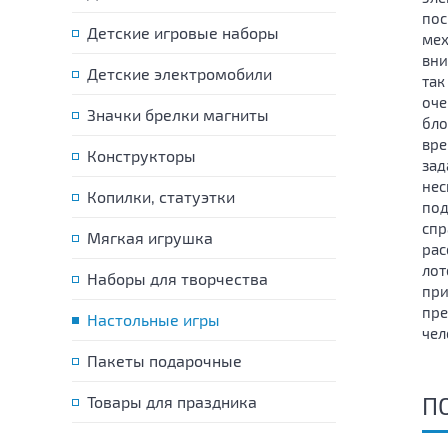
пос
Детские игровые наборы
мех
вни
Детские электромобили
так
оче
Значки брелки магниты
бло
вре
Конструкторы
зад
нес
Копилки, статуэтки
под
спр
Мягкая игрушка
рас
лот
Наборы для творчества
при
пре
Настольные игры
чел
Пакеты подарочные
П
Товары для праздника