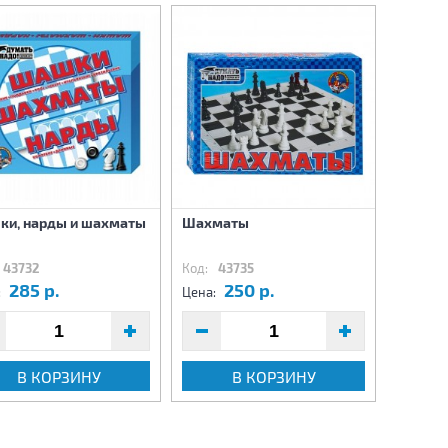
и, нарды и шахматы
Шахматы
Морско
43732
Код:
43735
Код:
4
285 р.
250 р.
9
:
Цена:
Цена:
В КОРЗИНУ
В КОРЗИНУ