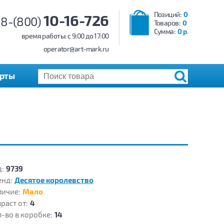
Позиций:
0
10-16-726
8-(800)
Товаров:
0
Сумма:
0 р.
время работы: c 9:00 до 17:00
operator@art-mark.ru
арты
:
9739
енд:
Десятое королевство
личие:
Мало
раст от:
4
-во в коробке:
14