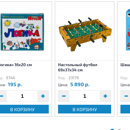
огика» 16х20 см
Настольный футбол
Шашк
69х37х34 см
д:
9744
Код:
23179
Код:
195 р.
5 890 р.
на:
Цена:
Цена
В КОРЗИНУ
В КОРЗИНУ