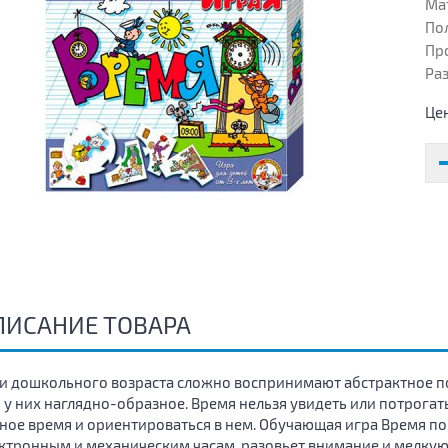
Ма
Пол
Пр
Раз
Це
ПИСАНИЕ ТОВАРА
и дошкольного возраста сложно воспринимают абстрактное по
 у них наглядно-образное. Время нельзя увидеть или потрога
ное время и ориентироваться в нем. Обучающая игра Время п
ктронным и механическим часам, разовьет внимание и мелкую