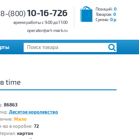
Позиций:
0
10-16-726
8-(800)
Товаров:
0
Сумма:
0 р.
время работы: c 9:00 до 17:00
operator@art-mark.ru
арты
в time
:
86863
енд:
Десятое королевство
личие:
Мало
-во в коробке:
72
териал:
картон