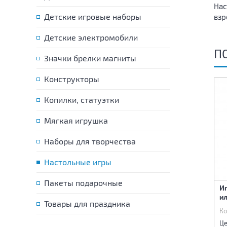
Нас
Детские игровые наборы
взр
Детские электромобили
П
Значки брелки магниты
Конструкторы
Копилки, статуэтки
Мягкая игрушка
Наборы для творчества
Настольные игры
Пакеты подарочные
Игра настольная Дабл
Игра настольная Дабл
Иг
"Звери"
"Формы и цвета"
ил
Товары для праздника
Код:
86877
Код:
86878
Ко
96 р.
96 р.
Цена:
Цена:
Це