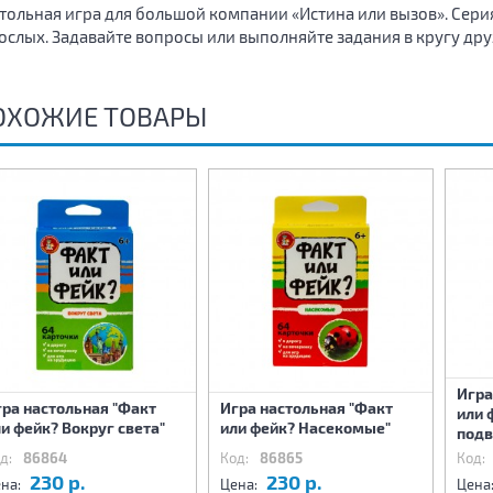
тольная игра для большой компании «Истина или вызов». Серия 
ослых. Задавайте вопросы или выполняйте задания в кругу дру
ОХОЖИЕ ТОВАРЫ
Игра
ра настольная "Факт
Игра настольная "Факт
или 
и фейк? Вокруг света"
или фейк? Насекомые"
подв
д:
86864
Код:
86865
Код:
230 р.
230 р.
на:
Цена:
Цена