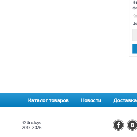
Игра Веселая башня
Набор мозайка Цветная
Н
фантазия (12 карточек)
фа
Код:
75127
Код:
75128
Ко
985 р.
1 130 р.
Цена:
Цена:
Це
В КОРЗИНУ
В КОРЗИНУ
Каталог товаров
Новости
Доставка
© BrizToys
2013-2026