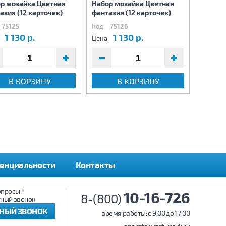
р мозайка Цветная
Набор мозайка Цветная
Игра В
азия (12 карточек)
фантазия (12 карточек)
75125
Код:
75126
Код:
75
1 130 р.
1 130 р.
9
:
Цена:
Цена:
В КОРЗИНУ
В КОРЗИНУ
енциальности
Контакты
опросы?
10-16-726
8-(800)
ный звонок
ТНЫЙ ЗВОНОК
время работы: c 9:00 до 17:00