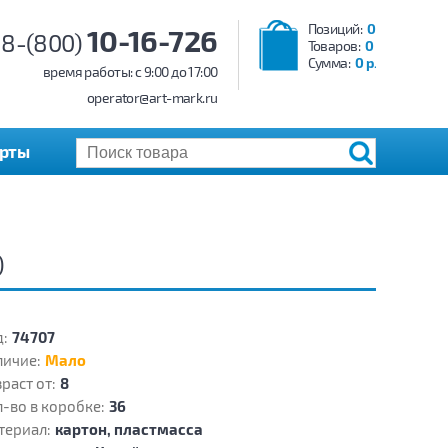
Позиций:
0
10-16-726
8-(800)
Товаров:
0
Сумма:
0 р.
время работы: c 9:00 до 17:00
operator@art-mark.ru
арты
)
:
74707
личие:
Мало
раст от:
8
-во в коробке:
36
териал:
картон, пластмасса