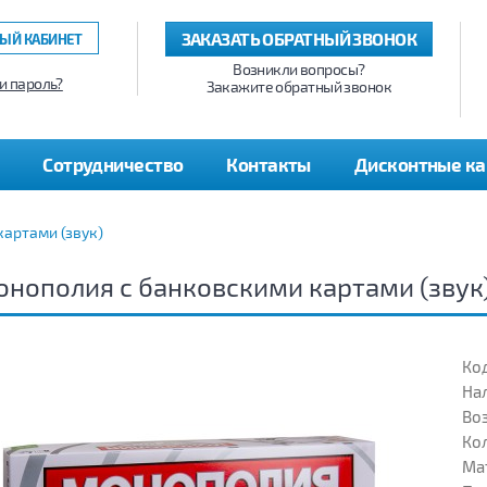
ЗАКАЗАТЬ ОБРАТНЫЙ ЗВОНОК
ЫЙ КАБИНЕТ
Возникли вопросы?
и пароль?
Закажите обратный звонок
Сотрудничество
Контакты
Дисконтные к
артами (звук)
нополия с банковскими картами (звук
Код
На
Воз
Кол
Ма